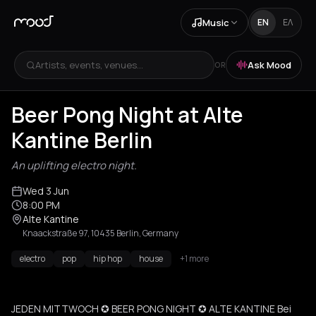
Music
EN
ΕΛ
Artists, events, venues...
Ask Mood
OR
Beer Pong Night at Alte
Kantine Berlin
An uplifting electro night.
Wed 3 Jun
8:00 PM
Alte Kantine
Knaackstraße 97, 10435 Berlin, Germany
electro
pop
hip hop
house
+1 more
JEDEN MITTWOCH ✪ BEER PONG NIGHT ✪ ALTE KANTINE Bei