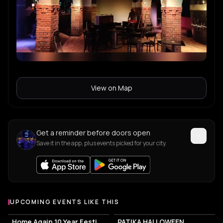
View on Map
Get a reminder before doors open
Save it in the app, plus events picked for your city.
UPCOMING EVENTS LIKE THIS
Home Again 10 Year Festival
PATIKA HALLOWEEN