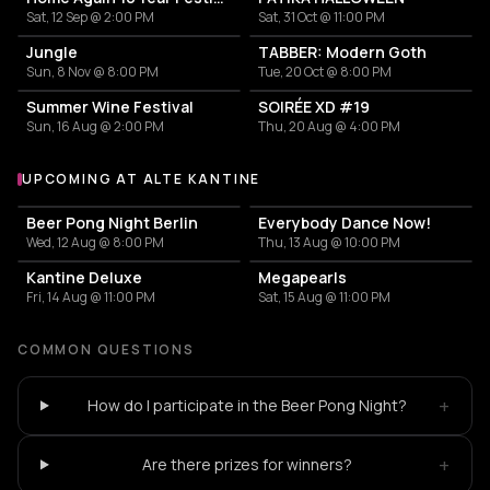
Sat, 12 Sep @ 2:00 PM
Sat, 31 Oct @ 11:00 PM
Jungle
TABBER: Modern Goth
Sun, 8 Nov @ 8:00 PM
Tue, 20 Oct @ 8:00 PM
Summer Wine Festival
SOIRÉE XD #19
Sun, 16 Aug @ 2:00 PM
Thu, 20 Aug @ 4:00 PM
UPCOMING AT ALTE KANTINE
More events at Alte Kantine
Beer Pong Night Berlin
Everybody Dance Now!
Wed, 12 Aug @ 8:00 PM
Thu, 13 Aug @ 10:00 PM
Kantine Deluxe
Megapearls
Fri, 14 Aug @ 11:00 PM
Sat, 15 Aug @ 11:00 PM
COMMON QUESTIONS
+
How do I participate in the Beer Pong Night?
+
Are there prizes for winners?