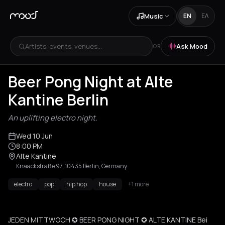
Music
EN
ΕΛ
Artists, events, venues...
Ask Mood
OR
Beer Pong Night at Alte
Kantine Berlin
An uplifting electro night.
Wed 10 Jun
8:00 PM
Alte Kantine
Knaackstraße 97, 10435 Berlin, Germany
electro
pop
hip hop
house
+1 more
JEDEN MITTWOCH ✪ BEER PONG NIGHT ✪ ALTE KANTINE Bei