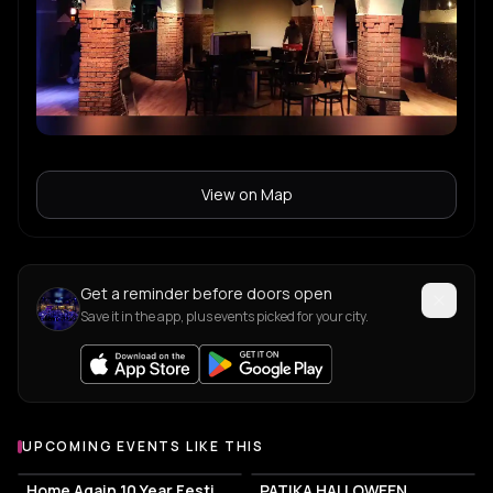
View on Map
Get a reminder before doors open
Save it in the app, plus events picked for your city.
UPCOMING EVENTS LIKE THIS
Home Again 10 Year Festival
PATIKA HALLOWEEN