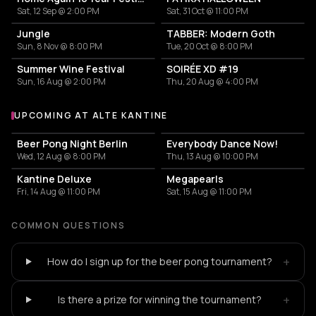
Sat, 12 Sep @ 2:00 PM
Sat, 31 Oct @ 11:00 PM
Jungle
TABBER: Modern Goth
Sun, 8 Nov @ 8:00 PM
Tue, 20 Oct @ 8:00 PM
Summer Wine Festival
SOIRÉE XD #19
Sun, 16 Aug @ 2:00 PM
Thu, 20 Aug @ 4:00 PM
UPCOMING AT ALTE KANTINE
More events at Alte Kantine
Beer Pong Night Berlin
Everybody Dance Now!
Wed, 12 Aug @ 8:00 PM
Thu, 13 Aug @ 10:00 PM
Kantine Deluxe
Megapearls
Fri, 14 Aug @ 11:00 PM
Sat, 15 Aug @ 11:00 PM
COMMON QUESTIONS
+
How do I sign up for the beer pong tournament?
+
Is there a prize for winning the tournament?