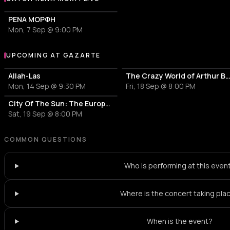
More events with Rena Morfi
ΡΕΝΑ ΜΟΡΦΗ
Mon, 7 Sep @ 9:00 PM
UPCOMING AT GAZARTE
More events at Gazarte
Allah-Las
The Crazy World of Arthur 
Mon, 14 Sep @ 9:30 PM
Fri, 18 Sep @ 8:00 PM
City Of The Sun: The European Return Tour 2026
Sat, 19 Sep @ 8:00 PM
COMMON QUESTIONS
Who is performing at this even
Where is the concert taking pla
When is the event?