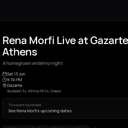
Rena Morfi Live at Gazart
Athens
A homegrown entehno night.
Sat 13 Jun
9:30 PM
Gazarte
Voutadon 34, Athina 118 54, Greece
This event has ended
See Rena Morfi's upcoming dates