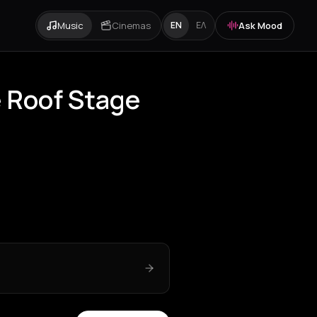
Music
Cinemas
Ask Mood
EN
ΕΛ
e Roof Stage