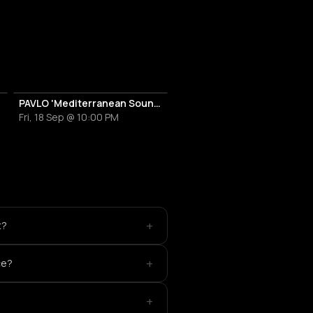
Brown
PAVLO 'Mediterranean Sound'
Fri, 18 Sep @ 10:00 PM
+
t?
+
ce?
+