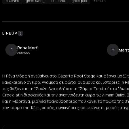
entehno
greek swing
entehno
greek pop
+1 more
LINEUP
2
Rena Morfi
Marit
R
M
entehno
Η Ρένα Μόρφη ανεβαίνει στο Gazarte Roof Stage και φέρνει μαζί τ
καλοκαιρινό όνειρο. Ανάμεσα σε φώτα, ρυθμούς και ιστορίες, η Ρ
της βάζοντας τη "Σούλη Ανατολή" και τη "Σάμπα Τσικίτα" στο "Δωμά
Greek latin διασκευές και την ανεπιτήδευτη αύρα των Imam Baildi. 
και η Μαριτίνα, μια νέα τραγουδοποιός που κάνει το πρώτο της β
τον κόσμο της. Κέφι, χορός, συγκινήσεις και εκείνες οι μικρές στι