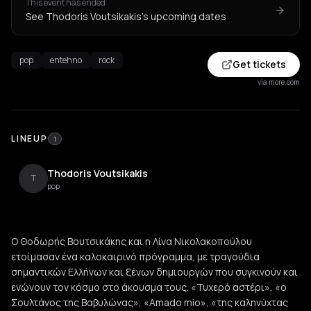
This event has ended
See Thodoris Voutsikakis's upcoming dates
pop
entehno
rock
Get tickets
via more.com
LINEUP
1
Thodoris Voutsikakis
T
pop
Ο Θοδωρής Βουτσικάκης και η Λίνα Νικολακοπούλου
ετοίμασαν ένα καλοκαιρινό πρόγραμμα, με τραγούδια
σημαντικών Ελλήνων και ξένων δημιουργών που συγκινούν και
ενώνουν τον κόσμο στο άκουσμα τους. «Τυχερό αστέρι», «ο
Σουλτάνος της Βαβυλώνας», «Amado mio», «της καληνύχτας