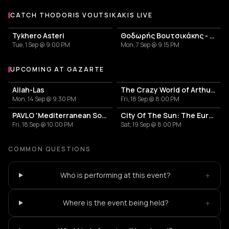
CATCH THODORIS VOUTSIKAKIS LIVE
More events with Thodoris Voutsikakis
Tykhero Asteri
Θοδωρής Βουτσικάκης - Λίνα Νικολακοπούλου - Τυχερό Αστέρι
Tue, 1 Sep @ 9:00 PM
Mon, 7 Sep @ 9:15 PM
UPCOMING AT GAZARTE
More events at Gazarte
Allah-Las
The Crazy World of Arthur Brown
Mon, 14 Sep @ 9:30 PM
Fri, 18 Sep @ 8:00 PM
PAVLO 'Mediterranean Sound'
City Of The Sun: The European Return Tour 2026
Fri, 18 Sep @ 10:00 PM
Sat, 19 Sep @ 8:00 PM
COMMON QUESTIONS
+
Who is performing at this event?
+
Where is the event being held?