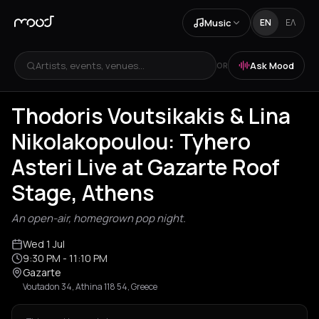
Music
EN
ΕΛ
Artists, events, venues...
Ask Mood
OR
Thodoris Voutsikakis & Lina
Nikolakopoulou: Tyhero
Asteri Live at Gazarte Roof
Stage, Athens
An open-air, homegrown pop night.
Wed 1 Jul
9:30 PM
- 11:10 PM
Gazarte
Voutadon 34, Athina 118 54, Greece