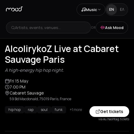
Music
EN
ΕΛ
Artists, events, venues...
Ask Mood
OR
AlcolirykoZ Live at Cabaret
Sauvage Paris
A high-energy hip hop night.
Fri 15 May
7:00 PM
Cabaret Sauvage
59 Bd Macdonald, 75019 Paris, France
hip hop
rap
soul
funk
+1 more
Get tickets
via eu.hashtag.tickets