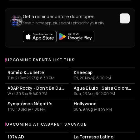
Get a reminder before doors open
Save it in the app, plus events picked for your city.
UPCOMING EVENTS LIKE THIS
Roméo & Juliette
Kneecap
Tue, 21 Dec 2027 @ 8:30 PM
Fri, 20 Nov @ 8:00 PM
A$AP Rocky - Don't Be Dumb World Tour
Agua E Lulo : Salsa Colombienne
Wed, 30 Sep @ 8:00 PM
Sun, 23 Aug @ 12:00 PM
Symptômes Négatifs
Hollywood
Thu, 10 Sep @ 7:00 PM
Sun, 9 Aug @ 11:59 PM
UPCOMING AT CABARET SAUVAGE
More events at Cabaret Sauvage
1974 AD
La Terrasse Latino