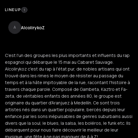
LINEUP
1
AlcolirykoZ
A
C’est l'un des groupes les plus importants et influents du rap
espagnol qui débarque le 15 mai au Cabaret Sauvage.
Alcolirykoz c'est du rap à l'état pur, de nobles artisans qui ont
trouvé dans les rimes le moyen de résister au passage du
temps et à la hâte impitoyable de la rue, racontant l'histoire à
travers chaque parole. Composé de Gambeta, Kaztro et Fa-
zeta, de véritables enfants des années 80, le groupe est
originaire du quartier d'Aranjuez à Medellín. Ce sont trois
artistes nés dans un quartier populaire, bercés depuis leur
enfance par les sons inépuisables de genres suburbains aussi
divers que la soul, le blues, la salsa, les boléros, le funk etc. Ils
débarquent pour nous faire découvrir le meilleur de leur
musique, une fête à ne pas manquer de A à Z!