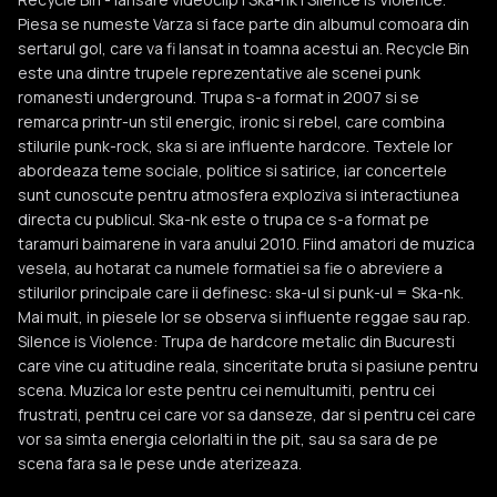
Piesa se numeste Varza si face parte din albumul comoara din
sertarul gol, care va fi lansat in toamna acestui an. Recycle Bin
este una dintre trupele reprezentative ale scenei punk
romanesti underground. Trupa s-a format in 2007 si se
remarca printr-un stil energic, ironic si rebel, care combina
stilurile punk-rock, ska si are influente hardcore. Textele lor
abordeaza teme sociale, politice si satirice, iar concertele
sunt cunoscute pentru atmosfera exploziva si interactiunea
directa cu publicul. Ska-nk este o trupa ce s-a format pe
taramuri baimarene in vara anului 2010. Fiind amatori de muzica
vesela, au hotarat ca numele formatiei sa fie o abreviere a
stilurilor principale care ii definesc: ska-ul si punk-ul = Ska-nk.
Mai mult, in piesele lor se observa si influente reggae sau rap.
Silence is Violence: Trupa de hardcore metalic din Bucuresti
care vine cu atitudine reala, sinceritate bruta si pasiune pentru
scena. Muzica lor este pentru cei nemultumiti, pentru cei
frustrati, pentru cei care vor sa danseze, dar si pentru cei care
vor sa simta energia celorlalti in the pit, sau sa sara de pe
scena fara sa le pese unde aterizeaza.