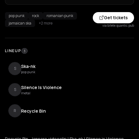
pop punk
rock
romanian punk
Get tickets
jamaican ska
+2 more
via bilete.quantic.pub
LINEUP
3
Ska-nk
S
pop punk
Silence Is Violence
S
metal
Recycle Bin
R
Recycle Bin - lansare videoclip | Ska-nk | Silence is Violence.