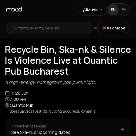
Music
EN
ΕΛ
Artists, events, venues...
Ask Mood
OR
Recycle Bin, Ska-nk & Silence
Is Violence Live at Quantic
Pub Bucharest
A high-energy, homegrown pop punk night.
Fri 26 Jun
7:00 PM
Quantic Pub
Șoseaua Grozăvești 82, 060752 București, Romania
This event has ended
See Ska-nk's upcoming dates