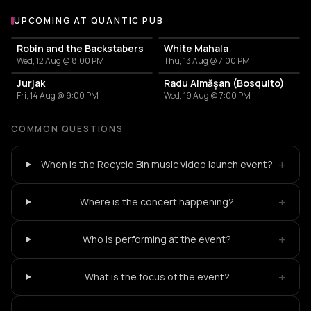
UPCOMING AT QUANTIC PUB
More events at Quantic Pub
Robin and the Backstabers
White Mahala
Wed, 12 Aug @ 8:00 PM
Thu, 13 Aug @ 7:00 PM
Jurjak
Radu Almășan (Bosquito)
Fri, 14 Aug @ 9:00 PM
Wed, 19 Aug @ 7:00 PM
COMMON QUESTIONS
+
When is the Recycle Bin music video launch event?
+
Where is the concert happening?
+
Who is performing at the event?
+
What is the focus of the event?