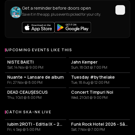
Get a reminder before doors open
Save it in the app, plus events picked for your city.
UPCOMING EVENTS LIKE THIS
NISTE BAIETI
Jahn Kemper
Sat, 14 Nov @ 9:00 PM
Sun, 18 Oct @ 7:00 PM
Nuante • Lansare de album
Tuesday #bythelake
Fri, 27 Nov @ 8:00 PM
Tue, 18 Aug @ 12:00 PM
DEAD CEAUȘESCUS
Concert Timpuri Noi
Thu, 1 Oct @ 8:00 PM
Wed, 21 Oct @ 9:00 PM
CATCH SKA-NK LIVE
More events with Ska-nk
iubim 2ROTI - Editia IX – 2026
Funk Rock Hotel 2026 - Sâmbătă
Fri, 4 Sep @ 5:00 PM
Sat, 7 Nov @ 7:00 PM