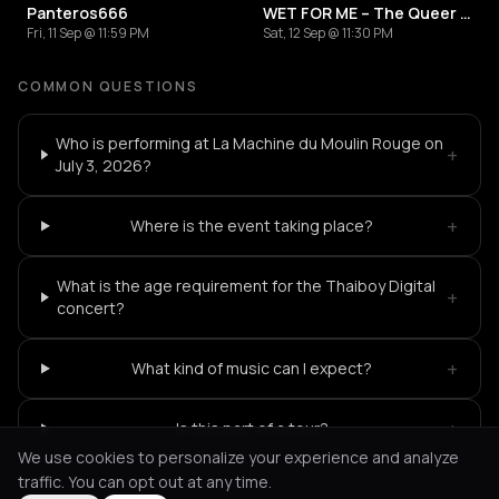
Panteros666
WET FOR ME – The Queer Season Starts Here!
Fri, 11 Sep @ 11:59 PM
Sat, 12 Sep @ 11:30 PM
COMMON QUESTIONS
Who is performing at La Machine du Moulin Rouge on
+
July 3, 2026?
+
Where is the event taking place?
What is the age requirement for the Thaiboy Digital
+
concert?
+
What kind of music can I expect?
+
Is this part of a tour?
We use cookies to personalize your experience and analyze
traffic. You can opt out at any time.