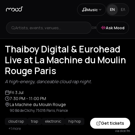
Music
EN
ΕΛ
Artists, events, venues...
Ask Mood
OR
Thaiboy Digital & Eurohead
Live at La Machine du Moulin
Rouge Paris
A high-energy, danceable cloud rap night.
Fri 3 Jul
7:30 PM
- 11:00 PM
La Machine du Moulin Rouge
90 Bd de Clichy, 75018 Paris, France
cloud rap
trap
electronic
hip hop
Get tickets
+1 more
via dice.fm