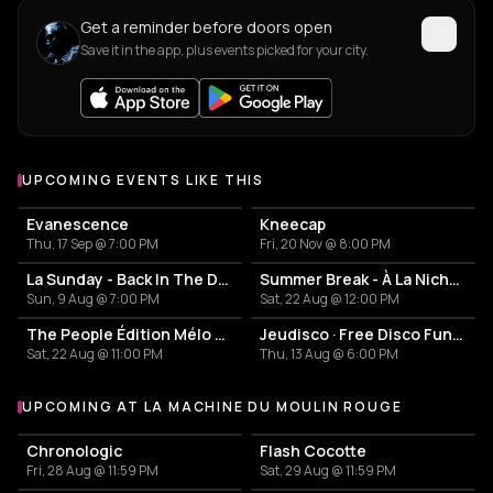
Get a reminder before doors open
Save it in the app, plus events picked for your city.
UPCOMING EVENTS LIKE THIS
Evanescence
Kneecap
Thu, 17 Sep @ 7:00 PM
Fri, 20 Nov @ 8:00 PM
La Sunday - Back In The Day!
Summer Break - À La Niche X Baile Do Gangz
Sun, 9 Aug @ 7:00 PM
Sat, 22 Aug @ 12:00 PM
The People Édition Mélo Décalé
Jeudisco · Free Disco Funk Open Air & Night
Sat, 22 Aug @ 11:00 PM
Thu, 13 Aug @ 6:00 PM
UPCOMING AT LA MACHINE DU MOULIN ROUGE
More events at La Machine du Moulin Rouge
Chronologic
Flash Cocotte
Fri, 28 Aug @ 11:59 PM
Sat, 29 Aug @ 11:59 PM