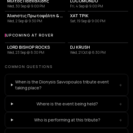
Μίλτος Πασχαλίδης
LOCOMONDO
Wed, 30 Sep @ 9:00 PM
Fri, 4 Sep @ 9:00 PM
Άλκηστις Πρωτοψάλτη & Νίκος Πορτοκάλογλου
ΧΑΤ ΤΡΙΚ
Wed, 2 Sep @ 9:30 PM
Sat, 19 Sep @ 9:00 PM
UPCOMING AT ROVER
More events at Rover
LORD BISHOP ROCKS
DJ KRUSH
Wed, 23 Sep @ 8:30 PM
Wed, 21 Oct @ 8:30 PM
COMMON QUESTIONS
When is the Dionysis Savvopoulos tribute event
+
taking place?
+
Where is the event being held?
+
Who is performing at this tribute?