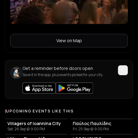
View on Map
Get a reminder before doors open
Save it in the app, plus events picked for your city.
UPCOMING EVENTS LIKE THIS
Villagers of Ioannina City
Παύλος Παυλίδης
Sat, 26 Sep @ 9:00 PM
Fri, 25 Sep @ 9:00 PM