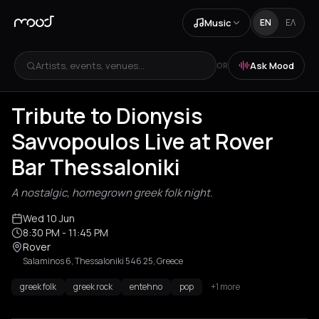
Music
EN
ΕΛ
Artists, events, venues...
Ask Mood
OR
Tribute to Dionysis
Savvopoulos Live at Rover
Bar Thessaloniki
A nostalgic, homegrown greek folk night.
Wed 10 Jun
8:30 PM
- 11:45 PM
Rover
Salaminos 6, Thessaloniki 546 25, Greece
greek folk
greek rock
entehno
pop
+1 more