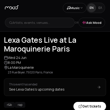
Music
EN
ΕΛ
Artists, events, venues...
Ask Mood
OR
Lexa Gates Live at La
Maroquinerie Paris
Wed 24 Jun
8:00 PM
La Maroquinerie
23 Rue Boyer, 75020 Paris, France
This event has ended
See Lexa Gates's upcoming dates
r&b
rap
Get tickets