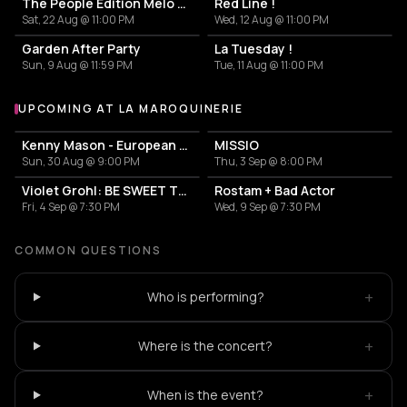
The People Édition Mélo Décalé
Red Line !
Sat, 22 Aug @ 11:00 PM
Wed, 12 Aug @ 11:00 PM
Garden After Party
La Tuesday !
Sun, 9 Aug @ 11:59 PM
Tue, 11 Aug @ 11:00 PM
UPCOMING AT LA MAROQUINERIE
More events at La Maroquinerie
Kenny Mason - European BULLDAWG Tour
MISSIO
Sun, 30 Aug @ 9:00 PM
Thu, 3 Sep @ 8:00 PM
Violet Grohl: BE SWEET TO ME TOUR
Rostam + Bad Actor
Fri, 4 Sep @ 7:30 PM
Wed, 9 Sep @ 7:30 PM
COMMON QUESTIONS
+
Who is performing?
+
Where is the concert?
+
When is the event?