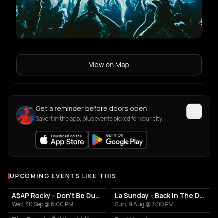
View on Map
Get a reminder before doors open
Save it in the app, plus events picked for your city.
UPCOMING EVENTS LIKE THIS
A$AP Rocky - Don't Be Dumb World Tour
La Sunday - Back In The Day!
Wed, 30 Sep @ 8:00 PM
Sun, 9 Aug @ 7:00 PM