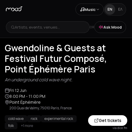
Music
EN
ΕΛ
Artists, events, venues...
Ask Mood
OR
Gwendoline & Guests at
Festival Futur Composé,
Point Éphémère Paris
An underground cold wave night.
Fri 12 Jun
8:00 PM
- 11:00 PM
Point Éphémère
200 Quai de Valmy, 75010 Paris, France
cold wave
rock
experimental rock
Get tickets
folk
+1 more
via dice.fm