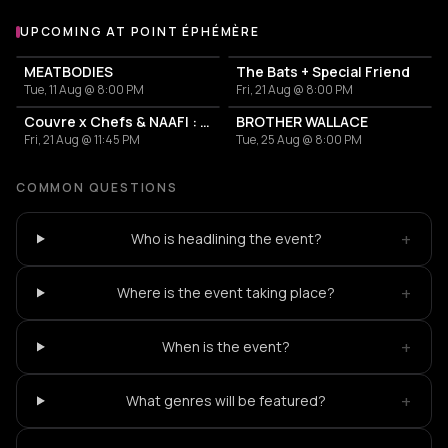
UPCOMING AT POINT ÉPHÉMÈRE
More events at Point Éphémère
MEATBODIES
The Bats + Special Friend
Tue, 11 Aug @ 8:00 PM
Fri, 21 Aug @ 8:00 PM
Couvre x Chefs & NAAFI : BJF - Visions release party
BROTHER WALLACE
Fri, 21 Aug @ 11:45 PM
Tue, 25 Aug @ 8:00 PM
COMMON QUESTIONS
+
Who is headlining the event?
+
Where is the event taking place?
+
When is the event?
+
What genres will be featured?