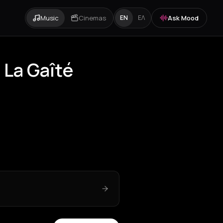
Music
Cinemas
Ask Mood
EN
ΕΛ
 La Gaîté