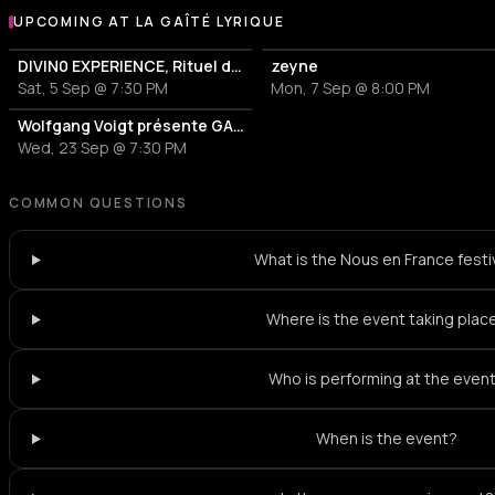
UPCOMING AT LA GAÎTÉ LYRIQUE
More events at La Gaîté Lyrique
DIVIN0 EXPERIENCE, Rituel dansé
zeyne
Sat, 5 Sep @ 7:30 PM
Mon, 7 Sep @ 8:00 PM
Wolfgang Voigt présente GAS Live
Wed, 23 Sep @ 7:30 PM
COMMON QUESTIONS
What is the Nous en France festi
Where is the event taking plac
Who is performing at the even
When is the event?