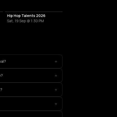
Hip Hop Talents 2026
Sat, 19 Sep @ 1:30 PM
+
val?
+
e?
+
t?
+