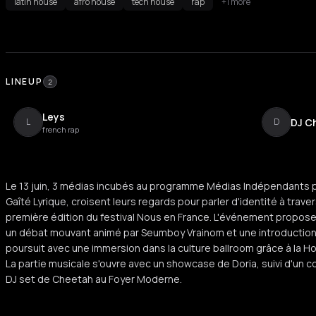
latin house
afro house
tech house
rap
+1 more
LINEUP
2
Leys
DJ C
L
D
french rap
Le 13 juin, 3 médias incubés au programme Médias Indépendants po
Gaîté Lyrique, croisent leurs regards pour parler d'identité à trave
première édition du festival Nous en France. L'événement propos
un débat mouvant animé par Seumboy Vrainom et une introduction 
poursuit avec une immersion dans la culture ballroom grâce à la H
La partie musicale s'ouvre avec un showcase de Doria, suivi d'un c
DJ set de Cheetah au Foyer Moderne.