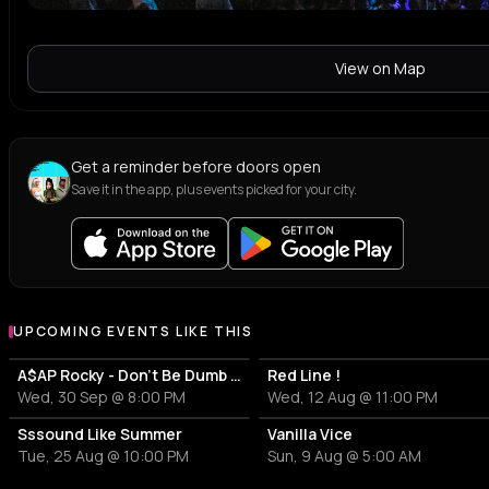
View on Map
Get a reminder before doors open
Save it in the app, plus events picked for your city.
UPCOMING EVENTS LIKE THIS
A$AP Rocky - Don't Be Dumb World Tour
Red Line !
Wed, 30 Sep @ 8:00 PM
Wed, 12 Aug @ 11:00 PM
Sssound Like Summer
Vanilla Vice
Tue, 25 Aug @ 10:00 PM
Sun, 9 Aug @ 5:00 AM