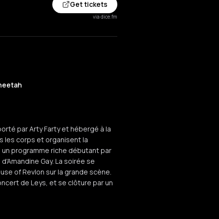
Get tickets
via dice.fm
heetah
rté par Arty Farty et hébergé à la
rs les corps et organisent la
e un programme riche débutant par
d'Amandine Gay. La soirée se
ouse of Revlon sur la grande scène.
oncert de Leys, et se clôture par un