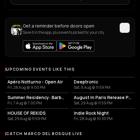
Get a reminder before doors open
Save it in the app, plus events picked for your city.
UPCOMING EVENTS LIKE THIS
Apéro Notturno - Open Air
Deeptronic
Fri, 28 Aug @ 9:00 PM
Sat, 8 Aug @ 11:59 PM
Summer Residency: Barbanegra X Avra (Djs & Live Gnawa)
August In Paris Release Party
Fri, 7 Aug @ 7:00 PM
Sat, 29 Aug @ 11:59 PM
HOUSE OF REKIDS
Indie Rock Night
Sat, 29 Aug @ 11:59 PM
Fri, 28 Aug @ 10:30 PM
CATCH MARCO DEL BOSQUE LIVE
More events with Marco del Bosque