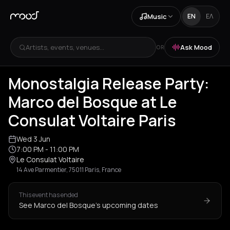
Music
EN
ΕΛ
Artists, events, venues...
Ask Mood
OR
Monostalgia Release Party:
Marco del Bosque at Le
Consulat Voltaire Paris
Wed 3 Jun
7:00 PM
- 11:00 PM
Le Consulat Voltaire
14 Ave Parmentier, 75011 Paris, France
This event has ended
See Marco del Bosque's upcoming dates