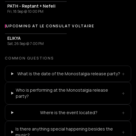
PATH - Reptant + Nefeli
Fri, 18 Sep @ 10:00 PM
UPCOMING AT LE CONSULAT VOLTAIRE
More events at Le Consulat Voltaire
ELIKYA
Sat, 26 Sep @ 7:00 PM
COMMON QUESTIONS
+
What is the date of the Monostalgia release party?
Who is performing at the Monostalgia release
+
party?
+
Where is the event located?
Is there anything special happening besides the
+
music?