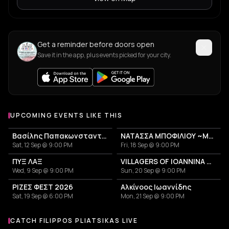
Get a reminder before doors open
Save it in the app, plus events picked for your city.
UPCOMING EVENTS LIKE THIS
Βασίλης Παπακωνσταντίνου
ΝΑΤΑΣΣΑ ΜΠΟΦΙΛΙΟΥ ~ΜΕΤΡΗΜΑ~
Sat, 12 Sep @ 9:00 PM
Fri, 18 Sep @ 9:00 PM
ΠΥΞ ΛΑΞ
VILLAGERS OF IOANNINA CITY - VENCEREMOS 2026
Wed, 9 Sep @ 9:00 PM
Sun, 20 Sep @ 9:00 PM
ΡΙΖΕΣ ΦΕΣΤ 2026
Αλκίνοος Ιωαννίδης
Sat, 19 Sep @ 6:00 PM
Mon, 21 Sep @ 9:00 PM
CATCH FILIPPOS PLIATSIKAS LIVE
More events with Filippos Pliatsikas