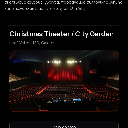
σκοτεινούς καιρούς, γίνονται προσάναμμα συλλογικής μνήμης
Spyrou Lambrou Children's Choir
S
και στέλνουν μήνυμα ενότητας και ελπίδας.
Christmas Theater / City Garden
Leof. Veikou 139, Galatsi
View on Map