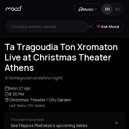
Music
EN
ΕΛ
Artists, events, venues...
Ask Mood
OR
Ta Tragoudia Ton Xromaton
Live at Christmas Theater
Athens
A homegrown entehno night.
Mon 27 Apr
8:30 PM
Christmas Theater / City Garden
Leof. Veikou 139, Galatsi
This event has ended
See Filippos Pliatsikas's upcoming dates