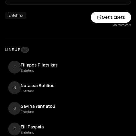
Entehno
Get tickets
via more.com
LINEUP
11
Filippos Pliatsikas
F
Entehno
Natassa Bofiliou
N
Entehno
Savina Yannatou
S
Entehno
Elli Paspala
E
Entehno