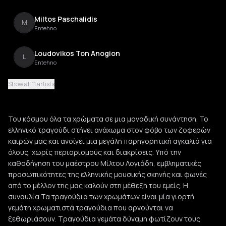
Miltos Paschalidis
M
Entehno
Loudovikos Ton Anogion
L
Entehno
Show all 11 artists
Maria Alamani
M
Entechno
Του κόσμου όλα τα χρώματα σε μια μοναδική συνάντηση. Το
Lampros Vasileiou
ελληνικό τραγούδι στήνει ανάχωμα στον φόβο των ζοφερών
L
Entehno
καιρών μας και ανοίγει μια μεγάλη παρηγορητική αγκαλιά για
όλους, χωρίς περιορισμούς και διακρίσεις. Υπό την
Mariana Katsimicha
καθοδήγηση του μαέστρου Μίλτου Λογιάδη, εμβληματικές
M
Entehno
προσωπικότητες της ελληνικής μουσικής σκηνής και φωνές
από το μέλλον της μας καλούν στη μέθεξη του εμείς. Η
συναυλία Τα τραγούδια των χρωμάτων είναι μία γιορτή
Marina Dakanali
M
γεμάτη χρωματιστά τραγούδια που αρνούνται να
ξεθωριάσουν. Τραγούδια γεμάτα δύναμη φωτίζουν τους