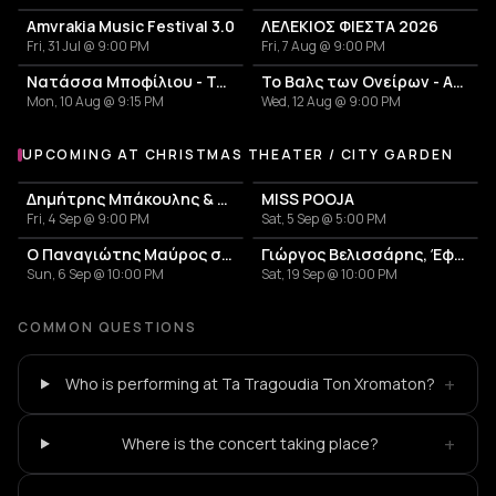
Amvrakia Music Festival 3.0
ΛΕΛΕΚΙΟΣ ΦΙΕΣΤΑ 2026
Fri, 31 Jul @ 9:00 PM
Fri, 7 Aug @ 9:00 PM
Νατάσσα Μποφίλιου - Το ΜΕΤΡΗΜΑ
Το Βαλς των Ονείρων - Αφιέρωμα στον Άλκη Αλκαίο
Mon, 10 Aug @ 9:15 PM
Wed, 12 Aug @ 9:00 PM
UPCOMING AT CHRISTMAS THEATER / CITY GARDEN
More events at Christmas Theater / City Garden
Δημήτρης Μπάκουλης & Μαριάνα Κατσιμίχα
MISS POOJA
Fri, 4 Sep @ 9:00 PM
Sat, 5 Sep @ 5:00 PM
Ο Παναγιώτης Μαύρος συναντά τους Δημήτρη & Μιχάλη Κουνάλη
Γιώργος Βελισσάρης, Έφη Θώδη, Χαρά Βέρρα
Sun, 6 Sep @ 10:00 PM
Sat, 19 Sep @ 10:00 PM
COMMON QUESTIONS
+
Who is performing at Ta Tragoudia Ton Xromaton?
+
Where is the concert taking place?