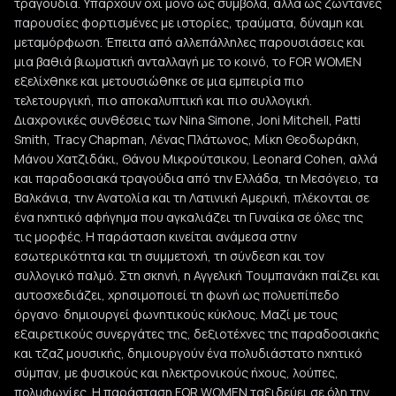
τραγούδια. Υπάρχουν όχι μόνο ως σύμβολα, αλλά ως ζωντανές
παρουσίες φορτισμένες με ιστορίες, τραύματα, δύναμη και
μεταμόρφωση. Έπειτα από αλλεπάλληλες παρουσιάσεις και
μια βαθιά βιωματική ανταλλαγή με το κοινό, το FOR WOMEN
εξελίχθηκε και μετουσιώθηκε σε μια εμπειρία πιο
τελετουργική, πιο αποκαλυπτική και πιο συλλογική.
Διαχρονικές συνθέσεις των Νina Simone, Joni Mitchell, Patti
Smith, Tracy Chapman, Λένας Πλάτωνος, Μίκη Θεοδωράκη,
Μάνου Χατζιδάκι, Θάνου Μικρούτσικου, Leonard Cohen, αλλά
και παραδοσιακά τραγούδια από την Ελλάδα, τη Μεσόγειο, τα
Βαλκάνια, την Ανατολία και τη Λατινική Αμερική, πλέκονται σε
ένα ηχητικό αφήγημα που αγκαλιάζει τη Γυναίκα σε όλες της
τις μορφές. Η παράσταση κινείται ανάμεσα στην
εσωτερικότητα και τη συμμετοχή, τη σύνδεση και τον
συλλογικό παλμό. Στη σκηνή, η Αγγελική Τουμπανάκη παίζει και
αυτοσχεδιάζει, χρησιμοποιεί τη φωνή ως πολυεπίπεδο
όργανο· δημιουργεί φωνητικούς κύκλους. Μαζί με τους
εξαιρετικούς συνεργάτες της, δεξιοτέχνες της παραδοσιακής
και τζαζ μουσικής, δημιουργούν ένα πολυδιάστατο ηχητικό
σύμπαν, με φυσικούς και ηλεκτρονικούς ήχους, λούπες,
πολυφωνίες. Η παράσταση FOR WOMEN ταξιδεύει σε όλη την