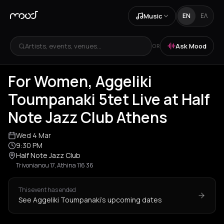
Music
EN
ΕΛ
Artists, events, venues...
Ask Mood
OR
For Women, Aggeliki
Toumpanaki 5tet Live at Half
Note Jazz Club Athens
Wed 4 Mar
9:30 PM
Half Note Jazz Club
Trivonianou 17, Athina 116 36
This event has ended
See Aggeliki Toumpanaki's upcoming dates