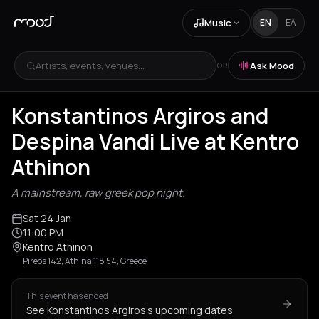
Music
EN
ΕΛ
Artists, events, venues...
Ask Mood
OR
Konstantinos Argiros and
Despina Vandi Live at Kentro
Athinon
A mainstream, raw greek pop night.
Sat 24 Jan
11:00 PM
Kentro Athinon
Pireos 142, Athina 118 54, Greece
This event has ended
See Konstantinos Argiros's upcoming dates