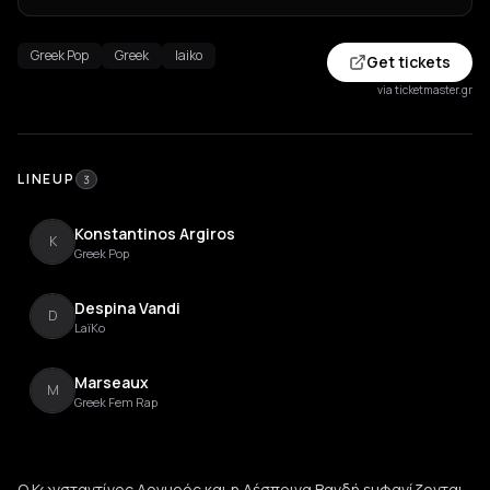
Greek Pop
Greek
laiko
Get tickets
via ticketmaster.gr
LINEUP
3
Konstantinos Argiros
K
Greek Pop
Despina Vandi
D
LaïKo
Marseaux
M
Greek Fem Rap
Ο Κωνσταντίνος Αργυρός και η Δέσποινα Βανδή εμφανίζονται