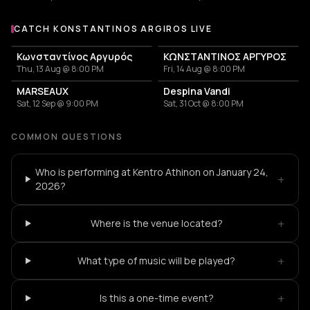
CATCH KONSTANTINOS ARGIROS LIVE
More events with Konstantinos Argiros
Κωνσταντίνος Αργυρός
ΚΩΝΣΤΑΝΤΙΝΟΣ ΑΡΓΥΡΟΣ
Thu, 13 Aug @ 8:00 PM
Fri, 14 Aug @ 8:00 PM
MARSEAUX
Despina Vandi
Sat, 12 Sep @ 9:00 PM
Sat, 31 Oct @ 8:00 PM
COMMON QUESTIONS
Who is performing at Kentro Athinon on January 24,
+
2026?
+
Where is the venue located?
+
What type of music will be played?
+
Is this a one-time event?