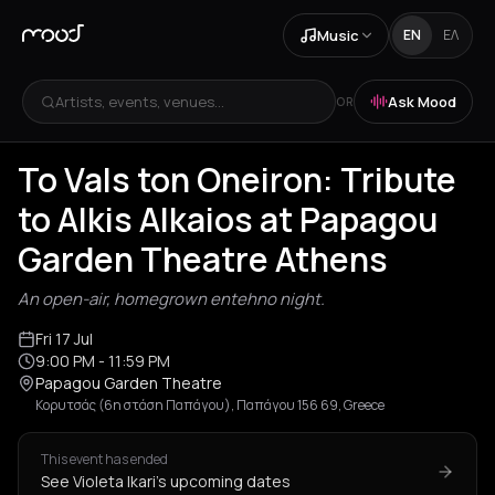
Music
EN
ΕΛ
Artists, events, venues...
Ask Mood
OR
To Vals ton Oneiron: Tribute
to Alkis Alkaios at Papagou
Garden Theatre Athens
An open-air, homegrown entehno night.
Fri 17 Jul
9:00 PM
- 11:59 PM
Papagou Garden Theatre
Κορυτσάς (6η στάση Παπάγου), Παπάγου 156 69, Greece
This event has ended
See Violeta Ikari's upcoming dates