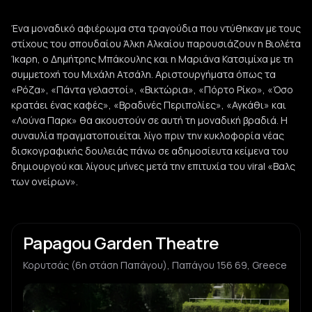
Ένα μοναδικό αφιέρωμα στα τραγούδια που ντύθηκαν με τους
στίχους του σπουδαίου Άλκη Αλκαίου παρουσιάζουν η Βιολέτα
Ίκαρη, ο Δημήτρης Μπάκουλης και η Μαριάνα Κατσιμίχα με τη
συμμετοχή του Μιχάλη Ατσάλη. Αριστουργήματα όπως τα
«Ρόζα», «Πάντα γελαστοί», «Βικτώρια», «Πόρτο Ρίκο», «Όσο
κρατάει ένας καφές», «Βραδινές Περιπολίες», «Αγκάθι» και
«Λούνα Παρκ» θα ακουστούν σε αυτή τη μοναδική βραδιά. Η
συναυλία πραγματοποιείται λίγο πριν την κυκλοφορία νέας
δισκογραφικής δουλειάς πάνω σε αδημοσίευτα κείμενα του
δημιουργού και λίγους μήνες μετά την επιτυχία του viral «Βαλς
των ονείρων».
Papagou Garden Theatre
Κορυτσάς (6η στάση Παπάγου), Παπάγου 156 69, Greece