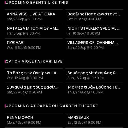
UPCOMING EVENTS LIKE THIS
ANNA VISSI LIVE AT OAKA
Βασίλης Παπακωνσταντίνου
Sat, 26 Sep @ 9:00 PM
Sat, 12 Sep @ 9:00 PM
ΝΑΤΑΣΣΑ ΜΠΟΦΙΛΙΟΥ ~ΜΕΤΡΗΜΑ~
NIGHTSTALKER: SPECIAL ANNIVERSARY SHOW - 30 YEARS FROM THE RELEASE OF THE ALBUM "USE"
Fri, 18 Sep @ 9:00 PM
Fri, 18 Sep @ 8:30 PM
ΠΥΞ ΛΑΞ
VILLAGERS OF IOANNINA CITY - VENCEREMOS 2026
Wed, 9 Sep @ 9:00 PM
Sun, 20 Sep @ 9:00 PM
CATCH VIOLETA IKARI LIVE
More events with Violeta Ikari
Το Βαλς των Ονείρων - Αφιέρωμα στον Άλκη Αλκαίο
Δημήτρης Μπάκουλης & Μαριάνα Κατσιμίχα
Wed, 12 Aug @ 9:00 PM
Sun, 16 Aug @ 10:30 PM
Συναυλία με τους Βασίλη Λέκκα, Δημήτρη Ζερβουδάκη, Βιολέτα Ίκαρη & Σοφία Παπάζογλου - Αφιέρωμα στον Απόστολο Καλδάρα
14ο Φεστιβάλ Βρύσης Τυρνάβου 2026
Sat, 22 Aug @ 8:30 PM
Thu, 27 Aug @ 7:00 PM
UPCOMING AT PAPAGOU GARDEN THEATRE
More events at Papagou Garden Theatre
ΡΕΝΑ ΜΟΡΦΗ
MARSEAUX
Mon, 7 Sep @ 9:00 PM
Sat, 12 Sep @ 9:00 PM