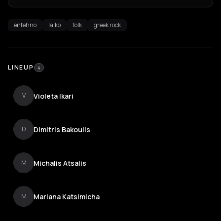
entehno
laiko
folk
greek rock
LINEUP
4
Violeta Ikari
V
Dimitris Bakoulis
D
Michalis Atsalis
M
Mariana Katsimicha
M