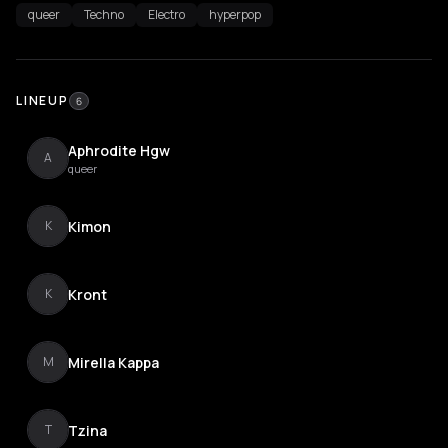
queer
Techno
Electro
hyperpop
LINEUP
6
Aphrodite Hgw
A
queer
Kimon
K
Kront
K
Mirella Kappa
M
Tzina
T