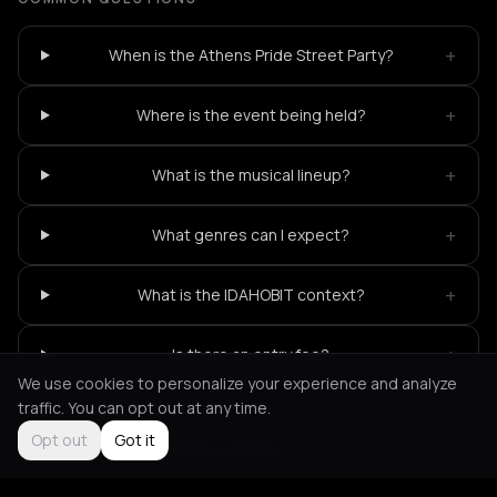
+
When is the Athens Pride Street Party?
+
Where is the event being held?
+
What is the musical lineup?
+
What genres can I expect?
+
What is the IDAHOBIT context?
+
Is there an entry fee?
We use cookies to personalize your experience and analyze
traffic. You can opt out at any time.
Opt out
Got it
Not feeling it?
All events in Athens
->