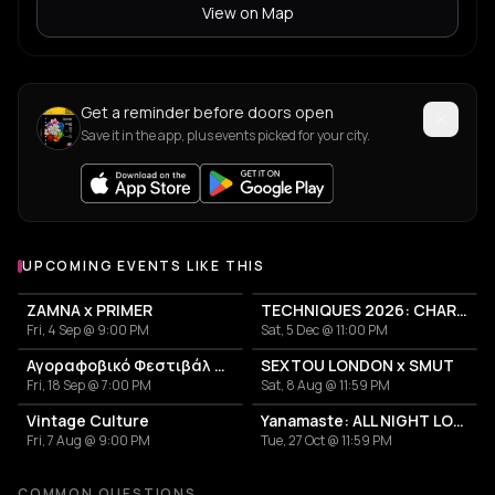
View on Map
Get a reminder before doors open
Save it in the app, plus events picked for your city.
UPCOMING EVENTS LIKE THIS
ZAMNA x PRIMER
TECHNIQUES 2026: CHARLOTTE DE WITTE IN ATHENS
Fri, 4 Sep @ 9:00 PM
Sat, 5 Dec @ 11:00 PM
Αγοραφοβικό Φεστιβάλ 2026
SEXTOU LONDON x SMUT
Fri, 18 Sep @ 7:00 PM
Sat, 8 Aug @ 11:59 PM
Vintage Culture
Yanamaste: ALL NIGHT LONG
Fri, 7 Aug @ 9:00 PM
Tue, 27 Oct @ 11:59 PM
COMMON QUESTIONS