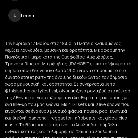
Leona
L
Την Κυριακή 17 Μαΐου στις 19:00, η Πλατεία Κλαυθμώνος
γεμίζει λουλούδια, μουσική και ορατότητα. Με αφορμή την
Παγκόσμια Ημέρα κατά της Ομοφοβίας, Αμφιφοβίας,
Τρανσφοβίας και Ιντερφοβίας (IDAHOBIT), επιστρέφουμε στο
σημείο όπου ξεκίνησαν όλα το 2005 για να στήσουμε το πιο
δυνατό street party της άνοιξης διεκδικώντας τον δημόσιο
χώρο με μουσική, και ορατότητα. Σε συνεργασία με το
@thisisathenscityfestival, δίνουμε ξανά ραντεβού στο κέντρο
της Αθήνας και γιορτάζουμε την ελευθερία της έκφρασης με
ένα line-up που μας ενώνει. Με 4 DJ sets και 2 live shows που
κινούνται σε ένα ευρύ μουσικό φάσμα: house, pop, ελληνικά
και διεθνή, dancehall, reggaeton, afrobeats, και global club
music. Το θέμα μας φέτος είναι τα λουλούδια, σύμβολα
ανθεκτικότητας και πολυμορφίας. Όπως τα λουλούδια