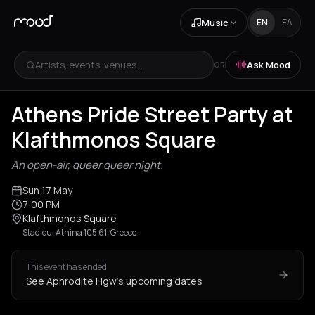
Music
EN
ΕΛ
Artists, events, venues...
Ask Mood
OR
Athens Pride Street Party at
Klafthmonos Square
An open-air, queer queer night.
Sun 17 May
7:00 PM
Klafthmonos Square
Stadiou, Athina 105 61, Greece
This event has ended
See Aphrodite Hgw's upcoming dates