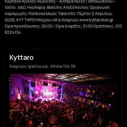
τύμπανα Άγγελος Αγγελίδης – κιθάρα Νίκος Παπαϊωάννου –
τσέλο, σάζι Ηχοληψία: Βασίλης Αλεξόπουλος Οργάνωση
παραγωγής: Fishbowl Music Tank Info: Πέμπτη 2 Απριλίου
2026. ΚΥΤΤΑΡΟ Ηπείρου 48 & Αχαρνών www.kyttarolive.gr
Ώρα προσέλευσης: 20.00 / Ώρα έναρξης: 21.00 Κρατήσεις: 210
8224134
Kyttaro
Αχαρνών, Ipeirou και, Athina 104 39