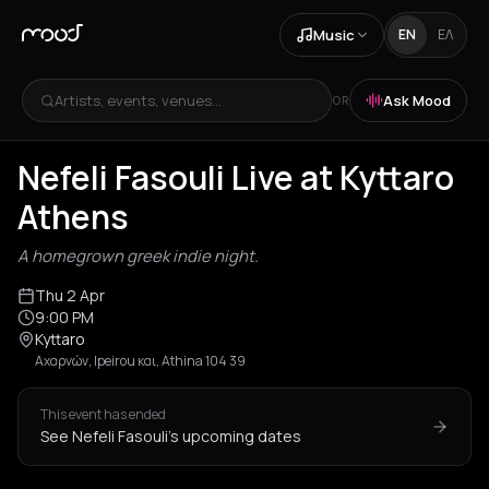
Music
EN
ΕΛ
Artists, events, venues...
Ask Mood
OR
Nefeli Fasouli Live at Kyttaro
Athens
A homegrown greek indie night.
Thu 2 Apr
9:00 PM
Kyttaro
Αχαρνών, Ipeirou και, Athina 104 39
This event has ended
See Nefeli Fasouli's upcoming dates