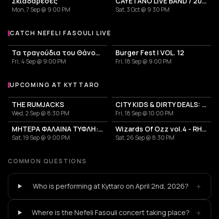
Σκιαδαρέσες
CAYETANO LIVE BAND / 2026 TOUR
Mon, 7 Sep @ 9:00 PM
Sat, 3 Oct @ 9:30 PM
CATCH NEFELI FASOULI LIVE
More events with Nefeli Fasouli
Τα τραγούδια του Θάνου Μικρούτσικου: Πάντα γελαστοί και γελασμένοι
Burger Fest | VOL. 12
Fri, 4 Sep @ 9:00 PM
Fri, 18 Sep @ 9:00 PM
UPCOMING AT KYTTARO
More events at Kyttaro
THE RUMJACKS
CITY KIDS & DIRTY DEALS: The MOTORHEAD & AC/DC Tribute
Wed, 2 Sep @ 8:30 PM
Fri, 18 Sep @ 10:00 PM
ΜΗΤΕΡΑ ΦΑΛΑΙΝΑ ΤΥΦΛΗ: 20 ΧΡΟΝΙΑ ΑΝΑΔΥΣΕΙΣ
Wizards Of Ozz vol.4 - RHOADS OF REVELATION
Sat, 19 Sep @ 9:00 PM
Sat, 26 Sep @ 8:30 PM
COMMON QUESTIONS
+
Who is performing at Kyttaro on April 2nd, 2026?
+
Where is the Nefeli Fasouli concert taking place?