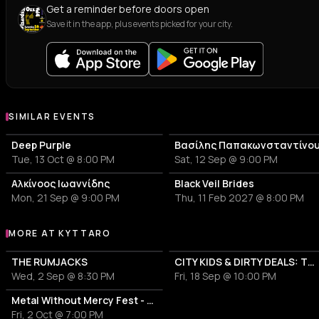
Get a reminder before doors open
Save it in the app, plus events picked for your city.
SIMILAR EVENTS
Deep Purple
Βασίλης Παπακωνσταντίνο
Tue, 13 Oct @ 8:00 PM
Sat, 12 Sep @ 9:00 PM
Αλκίνοος Ιωαννίδης
Black Veil Brides
Mon, 21 Sep @ 9:00 PM
Thu, 11 Feb 2027 @ 8:00 PM
MORE AT KYTTARO
More events at Kyttaro
THE RUMJACKS
CITY KIDS & DIRTY DEALS: The MOTORHEAD & AC/DC Tribute
Wed, 2 Sep @ 8:30 PM
Fri, 18 Sep @ 10:00 PM
Metal Without Mercy Fest - Day 1
Fri, 2 Oct @ 7:00 PM