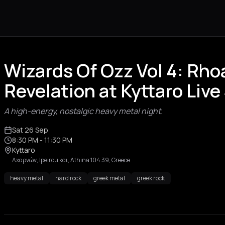
Wizards Of Ozz Vol 4: Rho
Revelation at Kyttaro Liv
A high-energy, nostalgic heavy metal night.
Sat 26 Sep
8:30 PM
- 11:30 PM
Kyttaro
Αχαρνών, Ipeirou και, Athina 104 39, Greece
heavy metal
hard rock
greek metal
greek rock