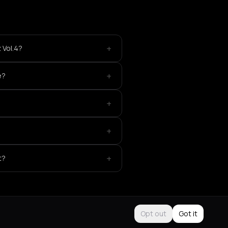
+
 Vol.4?
+
e?
+
+
+
t?
Opt out
Got it