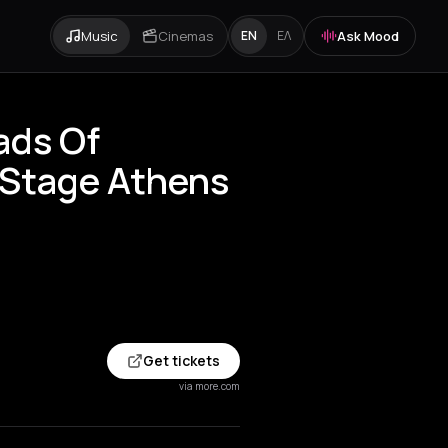
Music
Cinemas
Ask Mood
EN
ΕΛ
ads Of
e Stage Athens
Get tickets
via more.com