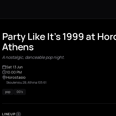
Party Like It’s 1999 at Ho
Athens
A nostalgic, danceable pop night.
Sat 13 Jun
10:00 PM
Horostasio
Skouleniou 2B, Athina 105 61
pop
00's
LINEUP
1