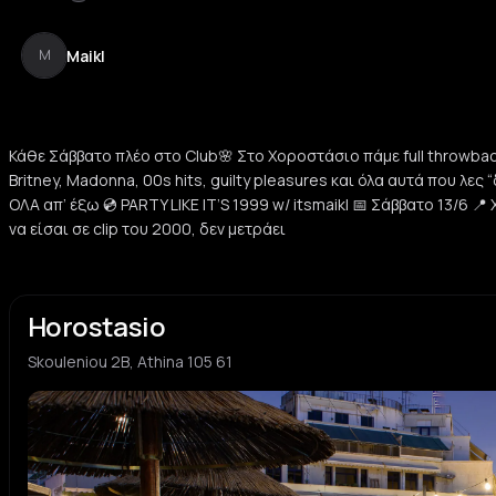
Maikl
M
Κάθε Σάββατο πλέο στο Club🌸 Στο Χοροστάσιο πάμε full throwbac
Britney, Madonna, 00s hits, guilty pleasures και όλα αυτά που λες 
ΟΛΑ απ’ έξω 💿 PARTY LIKE IT’S 1999 w/ itsmaikl 📅 Σάββατο 13/6 
να είσαι σε clip του 2000, δεν μετράει
Horostasio
Skouleniou 2B, Athina 105 61