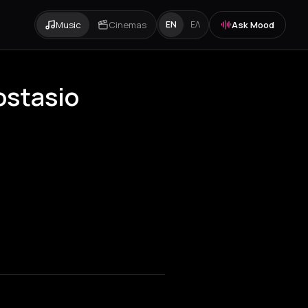
Music
Cinemas
Ask Mood
EN
ΕΛ
rostasio