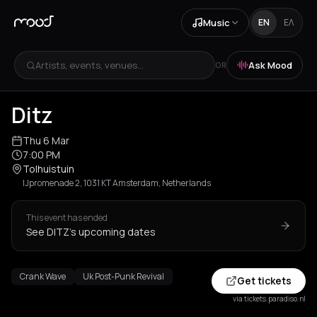
Music
EN
ΕΛ
Artists, events, venues...
Ask Mood
OR
Ditz
Thu 6 Mar
7:00 PM
Tolhuistuin
IJpromenade 2, 1031 KT Amsterdam, Netherlands
This event has ended
See DITZ's upcoming dates
Crank Wave
Uk Post-Punk Revival
Get tickets
via tickets.paradiso.nl