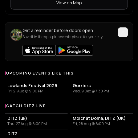
View on Map
Get a reminder before doors open
Save it in the app, plus events picked for your city.
UPCOMING EVENTS LIKE THIS
Lowlands Festival 2026
Gurriers
Fri, 21 Aug @ 9:00 PM
Wed, 9 Dec @ 7:30 PM
CATCH DITZ LIVE
More events with DITZ
DITZ (uk)
Molchat Doma, DITZ (UK)
Thu, 27 Aug @ 8:00 PM
Fri, 28 Aug @ 8:00 PM
DITZ