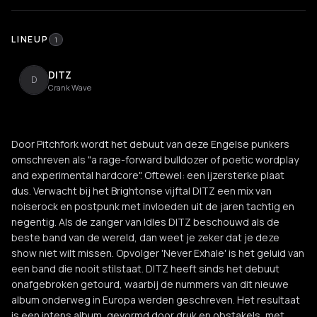
LINEUP
1
DITZ
D
Crank Wave
Door Pitchfork wordt het debuut van deze Engelse punkers
omschreven als "a rage-forward bulldozer of poetic wordplay
and experimental hardcore". Oftewel: een ijzersterke plaat
dus. Verwacht bij het Brightonse vijftal DITZ een mix van
noiserock en postpunk met invloeden uit de jaren tachtig en
negentig. Als de zanger van Idles DITZ beschouwd als de
beste band van de wereld, dan weet je zeker dat je deze
show niet wilt missen. Opvolger 'Never Exhale' is het geluid van
een band die nooit stilstaat. DITZ heeft sinds het debuut
onafgebroken getourd, waarbij de nummers van dit nieuwe
album onderweg in Europa werden geschreven. Het resultaat
is een intens album, gevormd door druk en obstakels, met