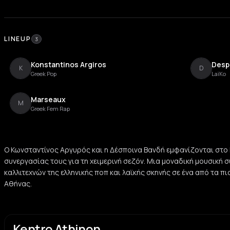
LINEUP
3
Konstantinos Argiros
Desp
K
D
Greek Pop
LaïKo
Marseaux
M
Greek Fem Rap
Ο Κωνσταντίνος Αργυρός και η Δέσποινα Βανδή εμφανίζονται στο
συνεργασίας τους για τη χειμερινή σεζόν. Μια μοναδική μουσική
καλλιτεχνών της ελληνικής ποπ και λαϊκής σκηνής σε ένα από τα πι
Αθήνας.
Kentro Athinon