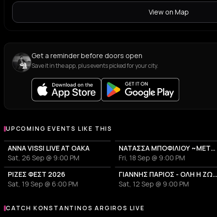
View on Map
Get a reminder before doors open
Save it in the app, plus events picked for your city.
UPCOMING EVENTS LIKE THIS
ANNA VISSI LIVE AT OAKA
ΝΑΤΑΣΣΑ ΜΠΟΦΙΛΙΟΥ ~ΜΕΤΡΗΜΑ~
Sat, 26 Sep @ 9:00 PM
Fri, 18 Sep @ 9:00 PM
ΡΙΖΕΣ ΦΕΣΤ 2026
ΓΙΑΝΝΗΣ ΠΑΡΙΟΣ - ΟΛΗ Η ΖΩΗ
Sat, 19 Sep @ 6:00 PM
Sat, 12 Sep @ 9:00 PM
CATCH KONSTANTINOS ARGIROS LIVE
More events with Konstantinos Argiros