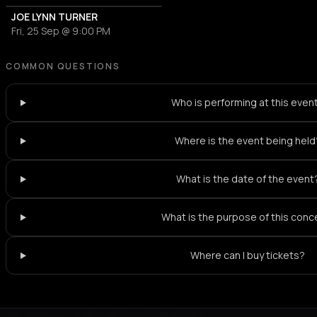
JOE LYNN TURNER
Fri, 25 Sep @ 9:00 PM
COMMON QUESTIONS
Who is performing at this even
Where is the event being held
What is the date of the event
What is the purpose of this conc
Where can I buy tickets?
Not feeling it?
All events in Thessaloniki
->