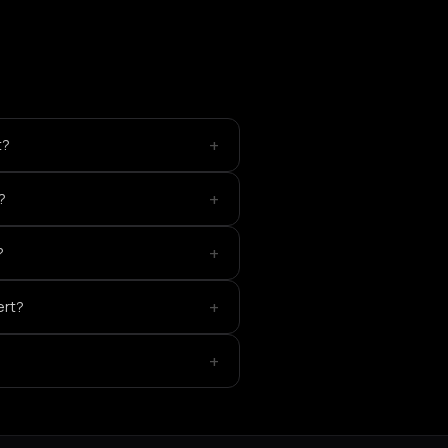
+
t?
+
?
+
?
+
ert?
+