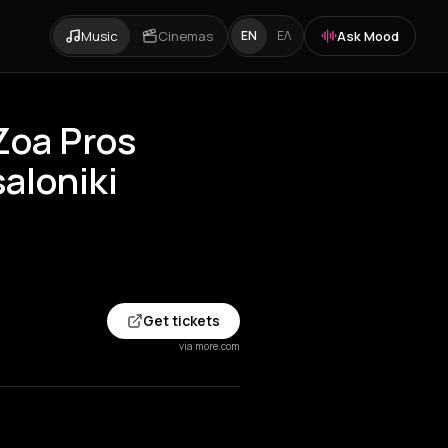
Music
Cinemas
Ask Mood
EN
ΕΛ
Zoa Pros
aloniki
Get tickets
via more.com