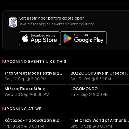
Get a reminder before doors open
Save it in the app, plus events picked for your city.
UPCOMING EVENTS LIKE THIS
14th Street Mode Festival 2026
BUZZCOCKS live in Greece! 50years 
Sat, 12 Sep @ 6:00 PM
Sat, 31 Oct @ 8:30 PM
Μίλτος Πασχαλίδης
LOCOMONDO
Wed, 30 Sep @ 9:00 PM
Fri, 4 Sep @ 9:00 PM
UPCOMING AT WE
More events at WE
Κάτοχος - Παρουσίαση Δίσκου 'Κουκουβάγιες'
The Crazy World of Arthur 
Fri, 18 Sep @ 8:00 PM
Sat, 19 Sep @ 8:00 PM