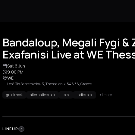
Bandaloup, Megali Fygi & 
Exafanisi Live at WE Thess
Sat 6 Jun
9:00 PM
WE
Leof. 3is Septemvriou 3, Thessaloniki 546 36, Greece
greek rock
alternative rock
rock
indie rock
+1 more
LINEUP
3