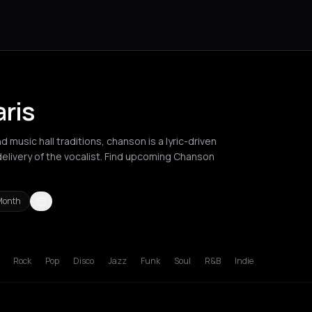
ris
music hall traditions, chanson is a lyric-driven
delivery of the vocalist. Find upcoming Chanson
Month
russels
Bucharest
Lille
London
Los Angeles
New York City
Paris
R
Rock
Pop
Disco
Jazz
Funk
Soul
R&B
Indie