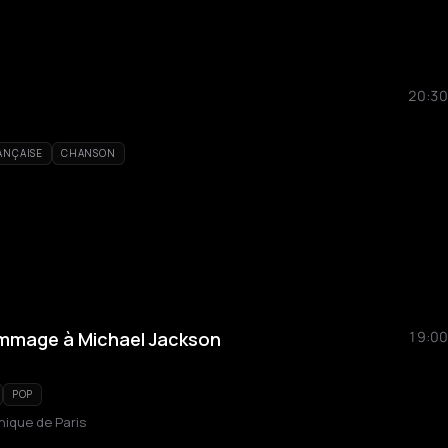
20:30
ANÇAISE
CHANSON
ommage à Michael Jackson
19:00
POP
hique de Paris