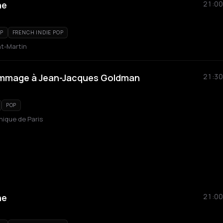
ne
21:00
P
FRENCH INDIE POP
nt-Martin
hommage à Jean-Jacques Goldman
21:30
POP
hique de Paris
ne
21:00