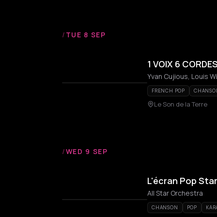
/
TUE 8 SEP
1 VOIX 6 CORDES
Yvan Cujious, Louis 
FRENCH POP
CHANSO
Le Son de la Terre
/
WED 9 SEP
L'écran Pop Star
All Star Orchestra
CHANSON
POP
KAR