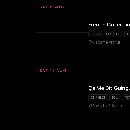
/
SAT 8 AUG
French Collecti
FRENCH POP
POP
C
Madame Arthur
/
SAT 15 AUG
Ça Me Dit Guing
CHANSON
FOLK
PO
Annette K. Seine