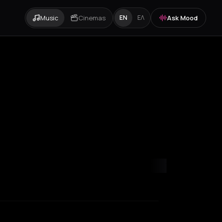
Music
Cinemas
Ask Mood
EN
ΕΛ
otterdam
Zurich