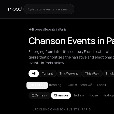
Artists, events, venues...
Browse all events in Paris
Chanson Events in Pa
Emerging from late 19th-century French cabaret and 
genre that prioritizes the narrative and emotional 
events in Paris below.
All
Tonight
This Weekend
This Week
This 
Trending
LGBTQ+ Friendly🌈
See all
PARIS
Amsterdam
Athens
Barcelona
Berlin
Bordeaux
B
Genres
Chanson
Techno
House
Hip Hop
UPCOMING CHANSON EVENTS · PARIS