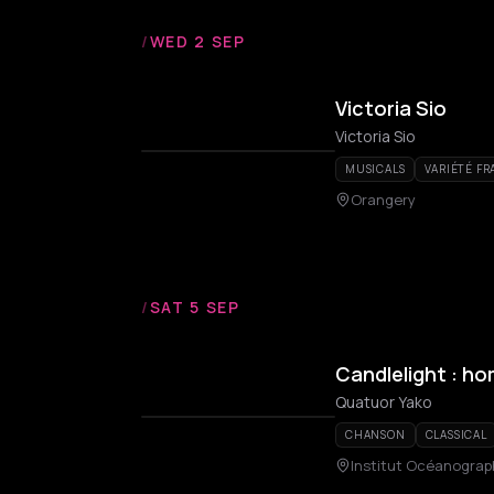
/
WED 2 SEP
Victoria Sio
Victoria Sio
MUSICALS
VARIÉTÉ FR
Orangery
/
SAT 5 SEP
Candlelight : h
Quatuor Yako
CHANSON
CLASSICAL
Institut Océanograp