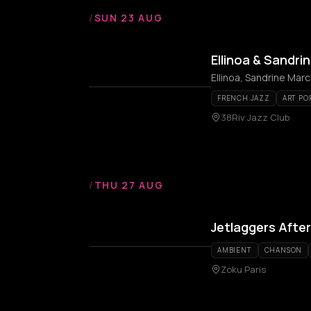
/
SUN 23 AUG
Ellinoa & Sandri
Ellinoa, Sandrine Marc
FRENCH JAZZ
ART PO
38Riv Jazz Club
/
THU 27 AUG
Jetlaggers Afte
AMBIENT
CHANSON
Zoku Paris