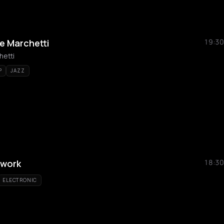
ne Marchetti
19:30
hetti
P
JAZZ
rwork
18:30
ELECTRONIC