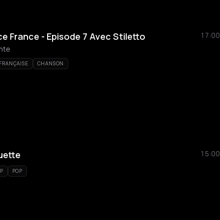
e France - Episode 7 Avec Stiletto
17:00
ante
 FRANÇAISE
CHANSON
uette
15:00
P
POP