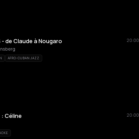
 - de Claude à Nougaro
20:00
Winsberg
N
AFRO-CUBAN JAZZ
 : Céline
20:00
AOKE