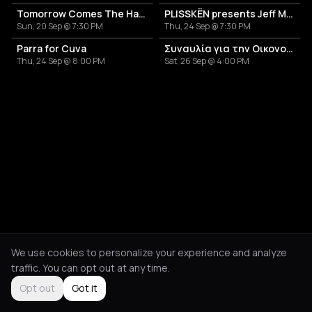
Tomorrow Comes The Harvest
PLISSKËN presents Jeff Mills' TOMORROW COMES THE HARVEST
Sun, 20 Sep @ 7:30 PM
Thu, 24 Sep @ 7:30 PM
Parra for Cuva
Συναυλία για την Οικονομική Ενίσχυση της Σελήνης
Thu, 24 Sep @ 8:00 PM
Sat, 26 Sep @ 4:00 PM
We use cookies to personalize your experience and analyze
traffic. You can opt out at any time.
Opt out
Got it