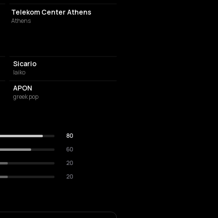
Telekom Center Athens
Athens
Sicario
laiko
APON
greek pop
80
60
20
20