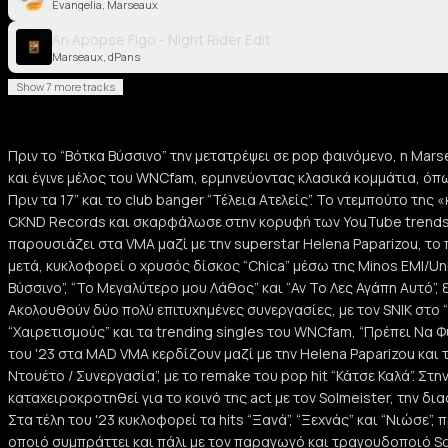
Evangelia, Marseaux
An Apopse Figo - Night Rider Edit
Marseaux, dPans
Show 7 more tracks
Πριν το “Bότκα Βύσσινο” την μετατρέψει σε pop φαινόμενο, η Mars
και έγινε μέλος του WNCfam, ερμηνεύοντας κλασικά κομμάτια, όπω
Πριν τα 17” και το club banger “Τέλεια Ατελείς”. Το ντεμπούτο της
CKND Records και σκαρφάλωσε στην κορυφή των YouTube trends.
παρουσιάζει στα VMA μαζί με την superstar Helena Paparizou, το π
μετά, κυκλοφορεί ο χρυσός δίσκος “Chica” μέσω της Minos EMI/Uni
Βύσσινο”, “Το Μεγαλύτερο μου Λάθος” και “Αν Το Λες Αγάπη Αυτό”, 
Ακολουθούν δύο πολύ επιτυχημένες συνεργασίες, με τον SNIK στο “
“Χαιρετισμούς” και τα trending singles του WNCfam, “Πρέπει Να Φύ
του '23 στα MAD VMA κερδίζουν μαζί με την Helena Paparizou και 
Ντουέτο / Συνεργασία”, με το remake του pop hit “Κάτσε Καλά”. Στ
καταχειροκροτηθεί για το κοινό της act με τον Solmeister, την δια
Στα τέλη του '23 κυκλοφορεί τα hits “Ξανά”, “Ξεχνάς” και “Νιώσε”,
οποιό συμπράττει και πάλι με τον παραγωγό και τραγουδοποιό Sol