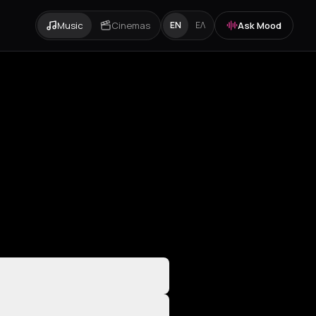
Music
Cinemas
Ask Mood
EN
ΕΛ