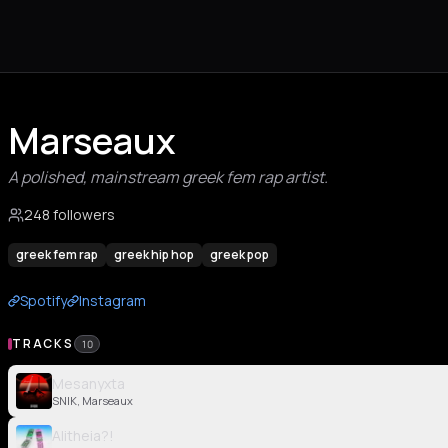
Marseaux
A polished, mainstream greek fem rap artist.
248 followers
greek fem rap
greek hip hop
greek pop
Spotify
Instagram
TRACKS
10
Mesanyxta
SNIK, Marseaux
Alitheia?!