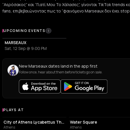
“Αερόσακος” και “Γιατί Μου Το Χάλασες”, γίνονται TikTok trends κ
fans, επιβεβαιώνοντας πως το “φαινόμενο Marseaux δεν έχει stop
Upcoming Events
UPCOMING EVENTS
1
MARSEAUX
Sat, 12 Sep @ 9:00 PM
New Marseaux dates land in the app first
Follow once, hear about them before tickets go on sale.
PLAYS AT
Venues where Marseaux plays
PERFORMING ARTS THEATER
EVENT VENUE
City of Athens Lycabettus Theater
Water Square
Athens
Athens
PERFORMING ARTS THEATER
EVENT VENUE