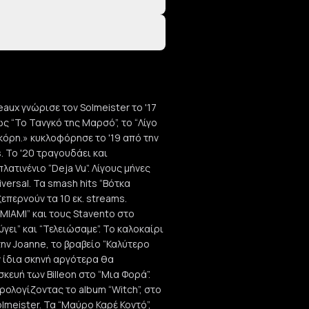
eaux γνώρισε τον Solmeister το '17
ς “Το Τανγκό της Μαρσό”, το “Λίγο
 «κόρη.» κυκλοφόρησε το '19 από την
 Το '20 τραγουδάει και
λατινένιο “Deja Vu”. Λίγους μήνες
versal. Τα smash hits “Βότκα
ξεπερνούν τα 10 εκ. streams.
MIAMI” και τους Stavento στο
γει” και “Τελειώσαμε”. Το καλοκαίρι
την Joanne, το βραβείο “Καλύτερο
ην ίδια σκηνή αργότερα θα
σκευή των Billeon στο “Μια Φορά”.
 προλογίζοντας το album “Witch”, στο
meister. Τα “Μαύρο Καρέ Κοντό”,