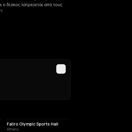
αι ο δίσκος λατρεύεται από τους
”!
STADIUM
Faliro Olympic Sports Hall
Athens
ATHLETIC FIELD