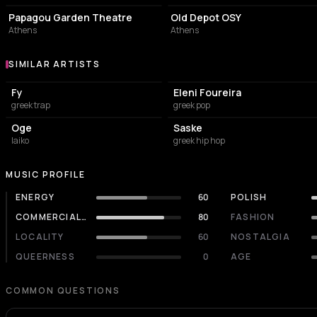
Papagou Garden Theatre
Old Depot OSY
Athens
Athens
SIMILAR ARTISTS
Similar Artists
Fy
Eleni Foureira
greek trap
greek pop
Oge
Saske
laiko
greek hip hop
MUSIC PROFILE
ENERGY
60
POLISH
COMMERCIALITY
80
FASHION
LOCALITY
60
NOSTALGIA
QUEERNESS
0
AGE
COMMON QUESTIONS