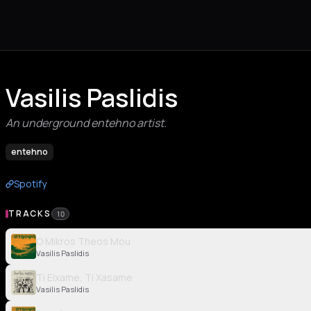
Vasilis Paslidis
An underground entehno artist.
entehno
Spotify
TRACKS
10
O Mikros Theos Mou
Vasilis Paslidis
Ti Eixame, Ti Xasame
Vasilis Paslidis