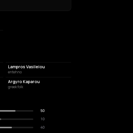
Lampros Vasileiou
entehno
Argyro Kaparou
greek folk
50
10
40