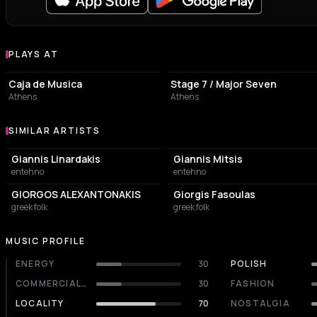
PLAYS AT
Venues where Vasilis Paslidis plays
LIVE MUSIC VENUE
LIVE MUSIC VENUE
Caja de Musica
Stage 7 / Major Seven
Athens
Athens
SIMILAR ARTISTS
Similar Artists
Giannis Linardakis
Giannis Mitsis
entehno
entehno
GIORGOS ALEXANTONAKIS
Giorgis Fasoulas
greek folk
greek folk
MUSIC PROFILE
ENERGY
30
POLISH
COMMERCIALITY
30
FASHION
LOCALITY
70
NOSTALGIA