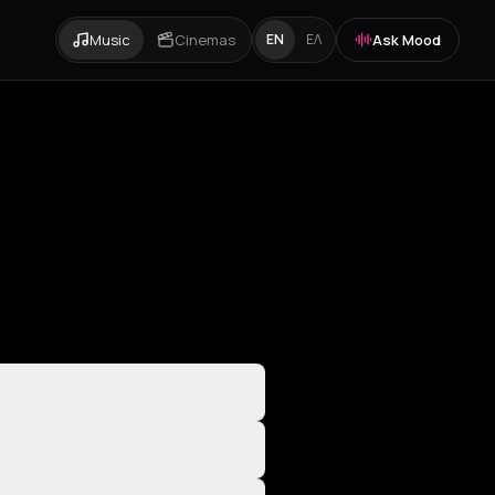
Music
Cinemas
Ask Mood
EN
ΕΛ