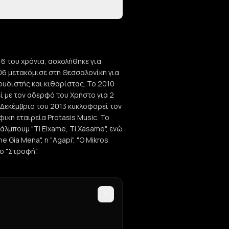
 16 του χρόνια, ασχολήθηκε για
06 μετακόμισε στη Θεσσαλονίκη για
υδιστής και κιθαρίστας. Το 2010
εί με τον αδερφό του Χρήστο για 2
Δεκέμβριο του 2013 κυκλοφορεί τον
αφική εταιρεία Protasis Music. Το
μπουμ "Ti Eixame, Ti Xasame", ενώ
 Gia Mena", η "Agapi", "O Mikros
λο "Στροφή".