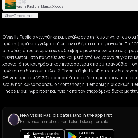
Agapi
Vasilis Paslidis, Manos Xidous
Show 7 more tracks
O Vasilis Paslidis γεννήθηκε και μεγάλωσε στη Κομοτηνή, όπου στα
πρώτη φορά επαγγελματικά με την κιθάρα και το τραγούδι. Το 20
σπουδές, όπου συμμετείχε σε διάφορα μουσικά σχήματα ως τραγο
''ξενιτεύεται'' στη πρωτεύουσα και μετά από ένα χρόνο συγκατοικ
χρόνια, όπου και γράφτηκαν περισσότερα από 30 τραγούδια. Τον 
πρώτο του δίσκο με τίτλο ''2 Chronia Sigkatikisi'' από την δισκογρ
Φθινόπωρο του 2020 παρουσιάζεται το δεύτερο προσωπικό του άλ
έχουν ήδη κυκλοφορήσει ο "Zontanos", η "Lemonia", η διασκευή "Lene
Theos Mou", "Apolitos" και "Ciel" από τον επερχόμενο δίσκο με τίτ
New Vasilis Paslidis dates land in the app first
Follow once, hear about them before tickets go on sale.