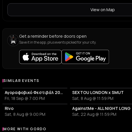
View on Map
Get a reminder before doors open
Save it in the app, plus events picked for your city.
SIMILAR EVENTS
Αγοραφοβικό Φεστιβάλ 2026
SEXTOU LONDON x SMUT
Fri, 18 Sep @ 7:00 PM
Sat, 8 Aug @ 11:59 PM
Rivo
AgainstMe - ALL NIGHT LONG
Sat, 8 Aug @ 9:00 PM
Sat, 22 Aug @ 11:59 PM
MORE WITH GORDO
More events with Gordo