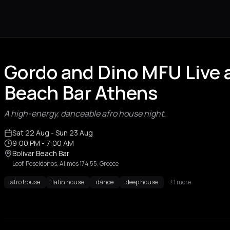
Gordo and Dino MFU Live a
Beach Bar Athens
A high-energy, danceable afro house night.
Sat 22 Aug
- Sun 23 Aug
9:00 PM
- 7:00 AM
Bolivar Beach Bar
Leof. Poseidonos, Alimos 174 55, Greece
afro house
latin house
dance
deep house
+1 more