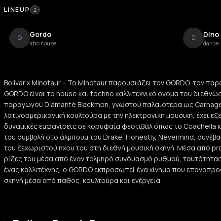
LINEUP
2
Gordo
Dino
G
D
afro house
dance
Bolivar x Minotaur – Το Minotaur παρουσιάζει τον GORDO, τον παρα
GORDO είναι το house και techno καλλιτεχνικό όνομα του διεθνώ
παραγωγού Diamanté Blackmon, γνωστού παλαιότερα ως Carnage
λατινοαμερικανική κουλτούρα με την ηλεκτρονική μουσική, έχει εξ
δυναμικές εμφανίσεις σε κορυφαία φεστιβάλ όπως το Coachella 
του συμβολή στο άλμπουμ του Drake, Honestly, Nevermind, συνέβ
του ξεχωριστού ήχου του στη διεθνή μουσική σκηνή. Μέσα από pr
ρίζες του μέσα από έναν τολμηρό συνδυασμό ρυθμού, ταυτότητας
ένας καλλιτέχνης, ο GORDO εκπροσωπεί ένα κίνημα που επαναπρο
σκηνή μέσα από πάθος, κουλτούρα και ενέργεια.