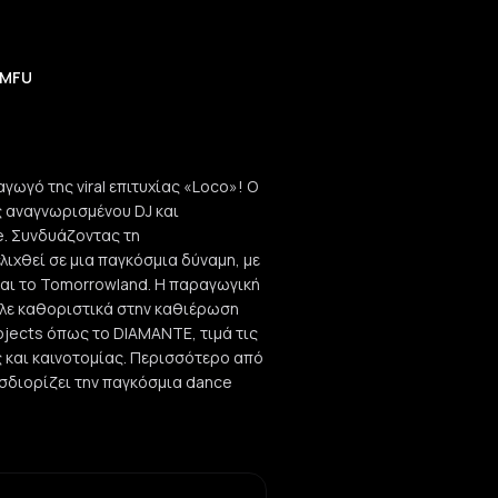
 MFU
γωγό της viral επιτυχίας «Loco»! Ο
ς αναγνωρισμένου DJ και
. Συνδυάζοντας τη
ελιχθεί σε μια παγκόσμια δύναμη, με
και το Tomorrowland. Η παραγωγική
αλε καθοριστικά στην καθιέρωση
ojects όπως το DIAMANTE, τιμά τις
 και καινοτομίας. Περισσότερο από
σδιορίζει την παγκόσμια dance