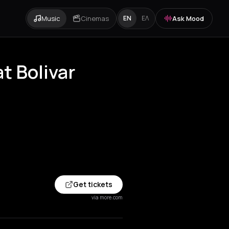
Music
Cinemas
Ask Mood
EN
ΕΛ
t Bolivar
Get tickets
via more.com