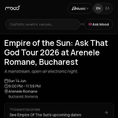
Music
EN
ΕΛ
Artists, events, venues...
Ask Mood
OR
Empire of the Sun: Ask That
God Tour 2026 at Arenele
Romane, Bucharest
A mainstream, open-air electronic night.
Sun 14 Jun
9:00 PM
- 11:59 PM
Arenele Romane
Bucharest, Romania
This event has ended
See Empire Of The Sun's upcoming dates