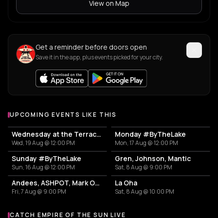
View on Map
Get a reminder before doors open
Save it in the app, plus events picked for your city.
UPCOMING EVENTS LIKE THIS
Wednesday at the Terrace #InThePark
Monday #ByTheLake
Wed, 19 Aug @ 12:00 PM
Mon, 17 Aug @ 12:00 PM
Sunday #ByTheLake
Gren, Johnson, Mantic
Sun, 16 Aug @ 12:00 PM
Sat, 8 Aug @ 9:00 PM
Andees, ASHPOT, Mark Osla, Gypsy, Sasha Pavel
La Oha
Fri, 7 Aug @ 9:00 PM
Sat, 8 Aug @ 10:00 PM
CATCH EMPIRE OF THE SUN LIVE
More events with Empire Of The Sun