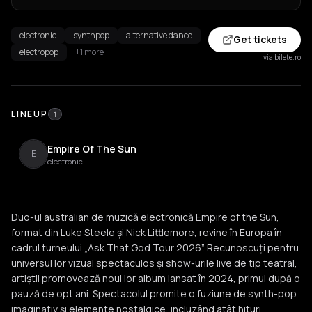
electronic
synthpop
alternative dance
Get tickets
electropop
+1 more
via bilete.ro
LINEUP
1
Empire Of The Sun
E
electronic
Duo-ul australian de muzică electronică Empire of the Sun,
format din Luke Steele și Nick Littlemore, revine în Europa în
cadrul turneului „Ask That God Tour 2026”. Recunoscuți pentru
universul lor vizual spectaculos și show-urile live de tip teatral,
artiștii promovează noul lor album lansat în 2024, primul după o
pauză de opt ani. Spectacolul promite o fuziune de synth-pop
imaginativ și elemente nostalgice, incluzând atât hituri