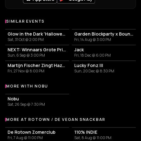
SIMILAR EVENTS
Glow in the Dark 'Halloween Special' 2026
Garden Blockparty x Bounce That Booty
Sat, 31 Oct @ 2:00 PM
Fri, 14 Aug @ 3:00 PM
NEXT: Winnaars Grote Prijs Rotterdam 2025
Jack
Sun, 6 Sep @ 3:00 PM
Fri, 18 Dec @ 6:00 PM
Martijn Fischer Zingt Hazes live met band
Lucky Fonz III
Fri, 27 Nov @ 8:00 PM
Sun, 20 Dec @ 8:30 PM
MORE WITH NOBU
More events with Nobu
Nobu
Sat, 26 Sep @ 7:30 PM
MORE AT ROTOWN / DE VEGAN SNACKBAR
More events at Rotown / De Vegan Snackbar
De Rotown Zomerclub
110% INDIE
Fri, 7 Aug @ 11:00 PM
Sat, 8 Aug @ 11:00 PM