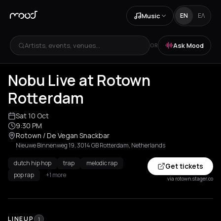
Music
EN
ΕΛ
Artists, events, venues...
Ask Mood
OR
Nobu Live at Rotown
Rotterdam
Sat 10 Oct
9:30 PM
Rotown / De Vegan Snackbar
Nieuwe Binnenweg 19, 3014 GB Rotterdam, Netherlands
dutch hip hop
trap
melodic rap
Get tickets
pop rap
+1 more
via rotown.stager.co
LINEUP
1