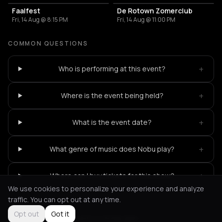
Faalfest
De Rotown Zomerclub
Fri, 14 Aug @ 8:15 PM
Fri, 14 Aug @ 11:00 PM
COMMON QUESTIONS
+
Who is performing at this event?
+
Where is the event being held?
+
What is the event date?
+
What genre of music does Nobu play?
+
Where can I buy tickets for this show?
We use cookies to personalize your experience and analyze
traffic. You can opt out at any time.
Opt out
Got it
Not feeling it?
All events in Rotterdam
->