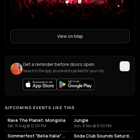
View on Map
Get a reminder before doors open
Save it in the app, plus events picked for your city.
UPCOMING EVENTS LIKE THIS
Rave The Planet: Mongolia
Jungle
Sat, 15 Aug @ 12:00 PM
Sun, 8 Nov @ 8:00 PM
Sommerfest "Bella Italia" an der Spree
Soda Club Sounds Saturday