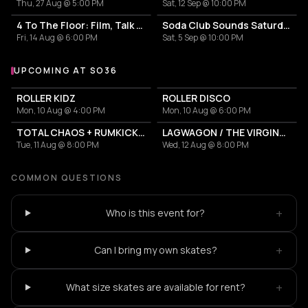
Thu, 27 Aug @ 5:00 PM
Sat, 12 Sep @ 10:00 PM
4 To The Floor: Film, Talk & Clubbing
Soda Club Sounds Saturday
Fri, 14 Aug @ 6:00 PM
Sat, 5 Sep @ 10:00 PM
UPCOMING AT SO36
More events at SO36
ROLLER KIDZ
ROLLER DISCO
Mon, 10 Aug @ 4:00 PM
Mon, 10 Aug @ 6:00 PM
TOTAL CHAOS + RUMKICKS + THE DOLLHEADS
LAGWAGON / THE VIRGINMARYS - Let’s Talk About HOSS
Tue, 11 Aug @ 8:00 PM
Wed, 12 Aug @ 8:00 PM
COMMON QUESTIONS
+
Who is this event for?
+
Can I bring my own skates?
+
What size skates are available for rent?