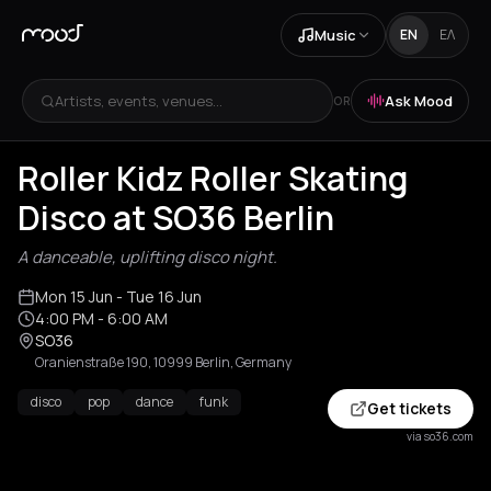
Music
EN
ΕΛ
Artists, events, venues...
Ask Mood
OR
Roller Kidz Roller Skating
Disco at SO36 Berlin
A danceable, uplifting disco night.
Mon 15 Jun
- Tue 16 Jun
4:00 PM
- 6:00 AM
SO36
Oranienstraße 190, 10999 Berlin, Germany
disco
pop
dance
funk
Get tickets
via so36.com