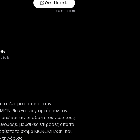
Get tickets
via more.com
th.
c folk
 και ένα μικρό τουρ στην
ΛΙΟΝ Plus για να γιορτάσουν τον
ions' και την υποδοχή του νέου τους
συνδυάζει μουσικές επιρροές από τα
ο νεοσύστατο σχήμα ΜΟΝΟΜΠΛΟΚ, που
ό τη Λάρισα.