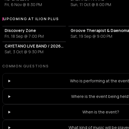
Fri, 6 Nov @ 8:30 PM
Sun, 11 Oct @ 8:00 PM
UPCOMING AT ILION PLUS
More events at ILION Plus
Discovery Zone
Groove Therapist & Daenom
Fri, 18 Sep @ 7:00 PM
Sat, 19 Sep @ 9:00 PM
CAYETANO LIVE BAND / 2026 TOUR
Sat, 3 Oct @ 9:30 PM
COMMON QUESTIONS
Who is performing at the even
Where is the event being held
When is the event?
What kind of music will be play