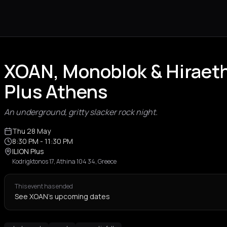
XOAN, Monoblok & Hiraeth 
Plus Athens
An underground, gritty slacker rock night.
Thu 28 May
8:30 PM
- 11:30 PM
ILION Plus
Kodrigktonos 17, Athina 104 34, Greece
This event has ended
See XOAN's upcoming dates