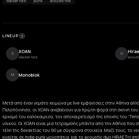
slacker rock
punk
acoustic folk
LINEUP
3
XOAN
Hirae
X
H
slacker rock
acousti
Monoblok
M
Μετά από έναν γεμάτο χειμώνα με live εμφανίσεις στην Αθήνα αλλά
Πελοπόννησο, οι XOAN ανεβαίνουν για πρώτη φορά στη σκηνή του Ι
ερχομό του καλοκαιριού, τον αποχαιρετισμό της εποχής του 'Tens
υλικού. Οι XOAN είναι μία τετραμελής μπάντα από την Αθήνα που 
τέλη της δεκαετίας του 90 με σύγχρονα στοιχεία. Μαζί τους, τ
κινείται σε indie punk μονοπάτια, και το acoustic duo HIRAETH απ