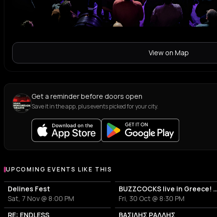
View on Map
Get a reminder before doors open
Save it in the app, plus events picked for your city.
UPCOMING EVENTS LIKE THIS
Delines Fest
BUZZCOCKS live in Greece! 50years 
Sat, 7 Nov @ 8:00 PM
Fri, 30 Oct @ 8:30 PM
RE: ENDLESS
ΒΑΣΙΛΗΣ ΡΑΛΛΗΣ