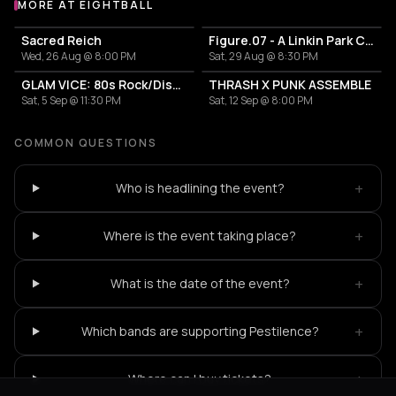
MORE AT EIGHTBALL
More events at Eightball
Sacred Reich
Figure.07 - A Linkin Park Cover Band
Wed, 26 Aug @ 8:00 PM
Sat, 29 Aug @ 8:30 PM
GLAM VICE: 80s Rock/Disco Party
THRASH X PUNK ASSEMBLE
Sat, 5 Sep @ 11:30 PM
Sat, 12 Sep @ 8:00 PM
COMMON QUESTIONS
+
Who is headlining the event?
+
Where is the event taking place?
+
What is the date of the event?
+
Which bands are supporting Pestilence?
+
Where can I buy tickets?