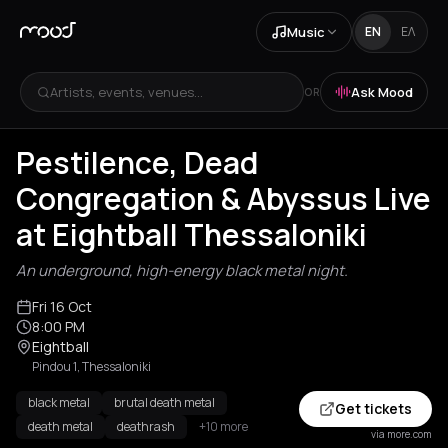
Music
EN
ΕΛ
Artists, events, venues...
Ask Mood
OR
Pestilence, Dead
Congregation & Abyssus Live
at Eightball Thessaloniki
An underground, high-energy black metal night.
Fri 16 Oct
8:00 PM
Eightball
Pindou 1, Thessaloniki
black metal
brutal death metal
Get tickets
death metal
deathrash
+10 more
via more.com