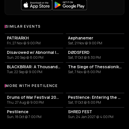
SIMILAR EVENTS
PATRIARKH
Aephanemer
Fri, 27 Nov @ 9:00 PM
Sat, 21 Nov @ 9:00 PM
Disavowed w/ Abnormal Inhumane
DØDSFERD
Sun, 20 Sep @ 8:00 PM
Sat, 17 Oct @ 8:30 PM
BLACKBRIAR: A Thousand Little Deaths
The Siege of Thessaloniki - Second Greek Dungeon Synth Festival
Tue, 22 Sep @ 9:00 PM
Sat, 7 Nov @ 8:00 PM
MORE WITH PESTILENCE
More events with Pestilence
Drums of War Festival 2026
Pestilence: Entering the Portals Tour 2026
Thu, 27 Aug @ 9:00 PM
Sat, 17 Oct @ 8:00 PM
Pestilence
SHRED FEST
Sun, 18 Oct @ 7:00 PM
Sun, 24 Jan 2027 @ 4:00 PM