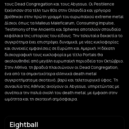
τους Dead Congregation και τους Abyssus. Οι Pestilence
ξεκίνησαν στα τέλη των 80s στην Ολλανδία και γρήγορα
βρέθηκαν στην πρώτη γραμμή του ευρωπαϊκού extreme metal.
Δίσκοι όπως τα Malleus Maleficarum, Consuming Impulse,
Testimony of the Ancients και Spheres αποτελούν σπουδαία
κεφάλαια της ιστορίας του είδους. Την τελευταία δεκαετία το
συγκρότημα έχει επιστρέψει δυναμικά, με νέες κυκλοφορίες
και συνεχείς εμφανίσεις σε Ευρώπη και Αμερική. Η δέκατη
δισκογραφική τους κυκλοφορία με τίτλο Portals θα
ακολουθηθεί από μεγάλη ευρωπαϊκή περιοδεία τον Οκτώβριο.
Στην Αθήνα, τη βραδιά πλαισιώνουν οι Dead Congregation,
ένα από τα σημαντικότερα ελληνικά death metal
συγκροτήματα με σκοτεινό, βαρύ και τελετουργικό ύφος. Τη
συναυλία της Αθήνας ανοίγουν οι Abyssus, υπηρετώντας με
συνέπεια την παλιά σχολή του death metal, με έμφαση στην
ωμότητα και τη σκοτεινή ατμόσφαιρα.
Eightball