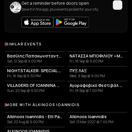
Get a reminder before doors open
Save it in the app, plus events picked for your city.
SIMILAR EVENTS
Βασίλης Παπακωνσταντίνου
ΝΑΤΑΣΣΑ ΜΠΟΦΙΛΙΟΥ ~ΜΕΤΡΗΜΑ~
Sat, 12 Sep @ 9:00 PM
Fri, 18 Sep @ 9:00 PM
NIGHTSTALKER: SPECIAL ANNIVERSARY SHOW - 30 YEARS FROM THE RELEASE OF THE ALBUM "USE"
ΠΥΞ ΛΑΞ
Fri, 18 Sep @ 8:30 PM
Wed, 9 Sep @ 9:00 PM
VILLAGERS OF IOANNINA CITY - VENCEREMOS 2026
Αγοραφοβικό Φεστιβάλ 2026
Sun, 20 Sep @ 9:00 PM
Fri, 18 Sep @ 7:00 PM
MORE WITH ALKINOOS IOANNIDIS
More events with Alkinoos Ioannidis
Alkinoos Ioannidis - Elli Paspala
Alkinoos Ioannidis
Sat, 22 Aug @ 9:00 PM
Sat, 13 Mar 2027 @ 7:00 PM
ALKINOOS IOANNIDIS