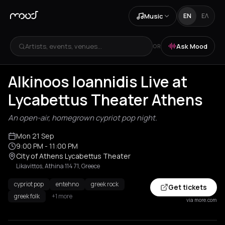
Music
EN
ΕΛ
Artists, events, venues...
Ask Mood
OR
Alkinoos Ioannidis Live at
Lycabettus Theater Athens
An open-air, homegrown cypriot pop night.
Mon 21 Sep
9:00 PM
- 11:00 PM
City of Athens Lycabettus Theater
Likavittos, Athina 114 71, Greece
cypriot pop
entehno
greek rock
Get tickets
greek folk
+1 more
via more.com