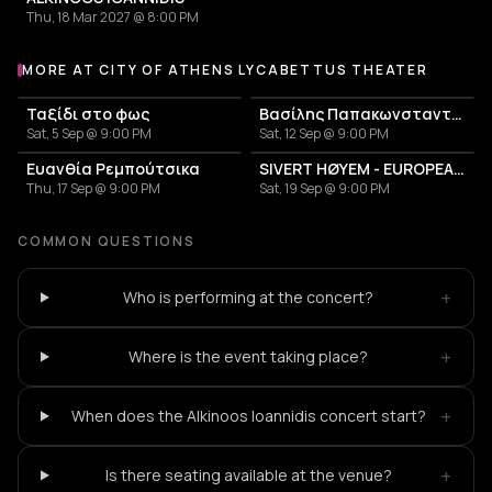
Thu, 18 Mar 2027 @ 8:00 PM
MORE AT CITY OF ATHENS LYCABETTUS THEATER
More events at City of Athens Lycabettus Theater
Ταξίδι στο φως
Βασίλης Παπακωνσταντίνου
Sat, 5 Sep @ 9:00 PM
Sat, 12 Sep @ 9:00 PM
Ευανθία Ρεμπούτσικα
SIVERT HØYEM - EUROPEAN TOUR 2026
Thu, 17 Sep @ 9:00 PM
Sat, 19 Sep @ 9:00 PM
COMMON QUESTIONS
+
Who is performing at the concert?
+
Where is the event taking place?
+
When does the Alkinoos Ioannidis concert start?
+
Is there seating available at the venue?