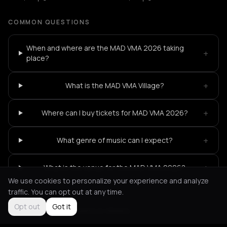
COMMON QUESTIONS
When and where are the MAD VMA 2026 taking
+
place?
+
What is the MAD VMA Village?
+
Where can I buy tickets for MAD VMA 2026?
+
What genre of music can I expect?
+
What is the venue for the MAD VMA 2026?
We use cookies to personalize your experience and analyze
traffic. You can opt out at any time.
Opt out
Got it
Not feeling it?
All events in Athens
->