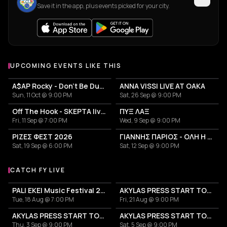
Save it in the app, plus events picked for your city.
UPCOMING EVENTS LIKE THIS
A$AP Rocky - Don't Be Dumb World Tour
ANNA VISSI LIVE AT OAKA
Sun, 11 Oct @ 9:00 PM
Sat, 26 Sep @ 9:00 PM
Off The Hook - SKEPTA live in Athens
ΠΥΞ ΛΑΞ
Fri, 11 Sep @ 7:00 PM
Wed, 9 Sep @ 9:00 PM
ΡΙΖΕΣ ΦΕΣΤ 2026
ΓΙΑΝΝΗΣ ΠΑΡΙΟΣ - ΟΛΗ Η ΖΩΗ ΜΟΥ
Sat, 19 Sep @ 6:00 PM
Sat, 12 Sep @ 9:00 PM
CATCH FY LIVE
More events with Fy
PALI EKEI Music Festival 2026
AKYLAS PRESS START TOUR
Tue, 18 Aug @ 7:00 PM
Fri, 21 Aug @ 9:00 PM
AKYLAS PRESS START TOUR
AKYLAS PRESS START TOUR
Thu, 3 Sep @ 9:00 PM
Sat, 5 Sep @ 9:00 PM