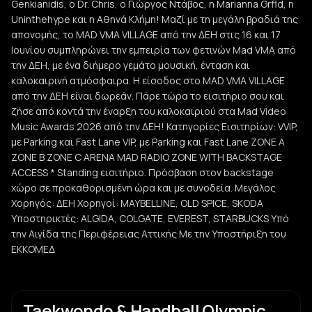
Genkianidis, ο Dr. Chris, ο Γιώργος Ντάβος, η Marianna Grfld, η
Uninthehype και η Αθηνά Κλήμη! Μαζί με τη μεγάλη βραδιά της
απονομής, το MAD VMA VILLAGE από την ΔΕΗ στις 16 και 17
Ιουνίου συμπληρώνει την εμπειρία των φετινών Mad VMA από
την ΔΕΗ, με ένα διήμερο γεμάτο μουσική, ένταση και
καλοκαιρινή ατμόσφαιρα. Η είσοδος στο MAD VMA VILLAGE
από την ΔΕΗ είναι δωρεάν. Πάρε τώρα το εισιτήριο σου και
ζήσε από κοντά την έναρξη του καλοκαιριού στα Mad Video
Music Awards 2026 από την ΔΕΗ! Κατηγορίες Εισιτηρίων: VVIP,
με Parking και Fast Lane VIP, με Parking και Fast Lane ZONE A
ZONE B ZONE C ARENA MAD RADIO ZONE WITH BACKSTAGE
ACCESS * Standing εισιτήριο. Πρόσβαση στον backstage
χώρο σε προκαθορισμένη ώρα και με συνοδεία. Μεγάλος
Χορηγός: ΔΕΗ Χορηγοί: MAYBELLINE, OLD SPICE, SKODA
Υποστηρικτές: ALGIDA, COLGATE, EVEREST, STARBUCKS Υπό
την Αιγίδα της Περιφέρειας Αττικής Mε την Υποστήριξη του
ΕΚΚΟΜΕΔ
Taekwondo & Handball Olympic