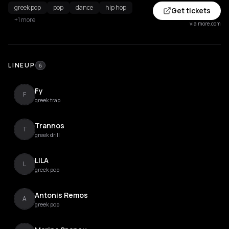
greek pop
pop
dance
hip hop
Get tickets
+1 more
via more.com
LINEUP
6
Fy
F
greek trap
Trannos
T
greek drill
LILA
L
greek pop
Antonis Remos
A
greek pop