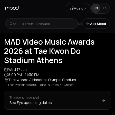
Music
EN
ΕΛ
Artists, events, venues...
Ask Mood
OR
+
1
MAD Video Music Awards
2026 at Tae Kwon Do
Stadium Athens
Wed 17 Jun
8:00 PM
- 11:30 PM
Taekwondo & Handball Olympic Stadium
Leof. Poseidonos 860, Paleo Faliro 175 61, Greece
This event has ended
See Fy's upcoming dates