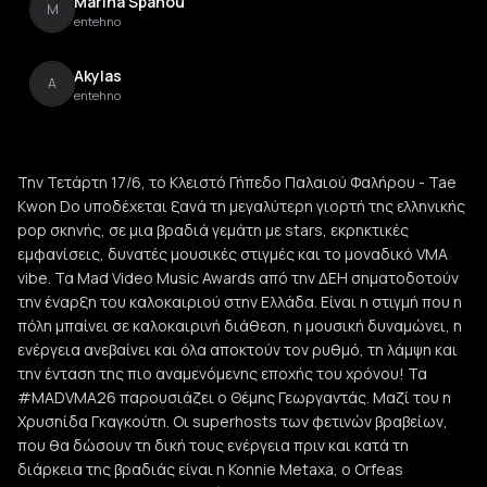
Marina Spanou
M
entehno
Akylas
A
entehno
Την Τετάρτη 17/6, το Κλειστό Γήπεδο Παλαιού Φαλήρου - Tae
Kwon Do υποδέχεται ξανά τη μεγαλύτερη γιορτή της ελληνικής
pop σκηνής, σε μια βραδιά γεμάτη με stars, εκρηκτικές
εμφανίσεις, δυνατές μουσικές στιγμές και το μοναδικό VMA
vibe. Τα Mad Video Music Awards από την ΔΕΗ σηματοδοτούν
την έναρξη του καλοκαιριού στην Ελλάδα. Είναι η στιγμή που η
πόλη μπαίνει σε καλοκαιρινή διάθεση, η μουσική δυναμώνει, η
ενέργεια ανεβαίνει και όλα αποκτούν τον ρυθμό, τη λάμψη και
την ένταση της πιο αναμενόμενης εποχής του χρόνου! Τα
#MADVMA26 παρουσιάζει ο Θέμης Γεωργαντάς. Μαζί του η
Χρυσηίδα Γκαγκούτη. Οι superhosts των φετινών βραβείων,
που θα δώσουν τη δική τους ενέργεια πριν και κατά τη
διάρκεια της βραδιάς είναι η Konnie Metaxa, ο Orfeas