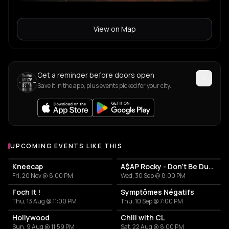
View on Map
Get a reminder before doors open
Save it in the app, plus events picked for your city.
UPCOMING EVENTS LIKE THIS
Kneecap
A$AP Rocky - Don't Be Dumb World Tour
Fri, 20 Nov @ 8:00 PM
Wed, 30 Sep @ 8:00 PM
Foch It !
Symptômes Négatifs
Thu, 13 Aug @ 11:00 PM
Thu, 10 Sep @ 7:00 PM
Hollywood
Chill with CL
Sun, 9 Aug @ 11:59 PM
Sat, 22 Aug @ 8:00 PM