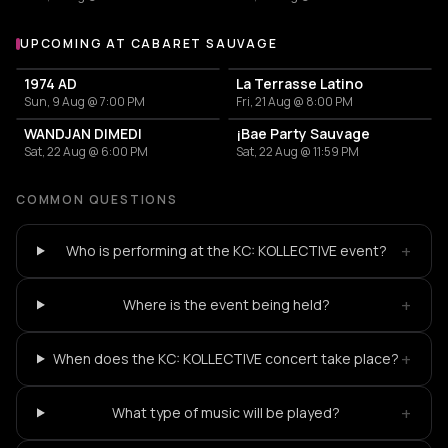
UPCOMING AT CABARET SAUVAGE
More events at Cabaret Sauvage
1974 AD
La Terrasse Latino
Sun, 9 Aug @ 7:00 PM
Fri, 21 Aug @ 8:00 PM
WANDJAN DIMEDI
¡Bae Party Sauvage
Sat, 22 Aug @ 6:00 PM
Sat, 22 Aug @ 11:59 PM
COMMON QUESTIONS
+
Who is performing at the KC: KOLLECTIVE event?
+
Where is the event being held?
+
When does the KC: KOLLECTIVE concert take place?
+
What type of music will be played?