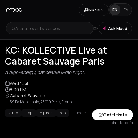
Music
EN
ΕΛ
Artists, events, venues...
Ask Mood
OR
KC: KOLLECTIVE Live at
Cabaret Sauvage Paris
A high-energy, danceable k-rap night.
Wed 1 Jul
8:00 PM
Cabaret Sauvage
59 Bd Macdonald, 75019 Paris, France
k-rap
trap
hip hop
rap
+1 more
Get tickets
via link.dice.fm