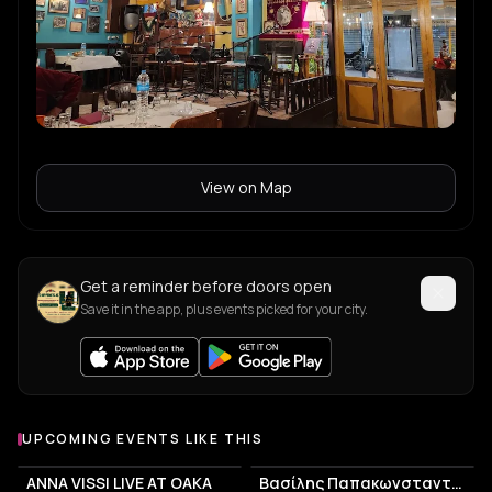
View on Map
Get a reminder before doors open
Save it in the app, plus events picked for your city.
UPCOMING EVENTS LIKE THIS
ANNA VISSI LIVE AT OAKA
Βασίλης Παπακωνσταντίνου