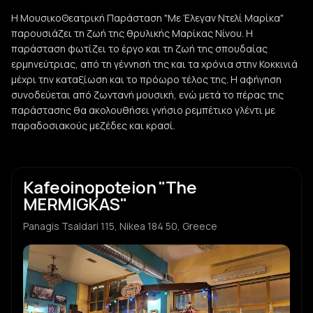
Η ΜουσικοΘεατρική Παράσταση "Με Έλεγαν Ντελί Μαρίκα"
παρουσιάζει τη ζωή της θρυλικής Μαρίκας Νίνου. Η
παράσταση φωτίζει το έργο και τη ζωή της σπουδαίας
ερμηνεύτριας, από τη γέννησή της και τα χρόνια στην Κοκκινιά
μέχρι την καταξίωση και το πρόωρο τέλος της. Η αφήγηση
συνοδεύεται από ζωντανή μουσική, ενώ μετά το πέρας της
παράστασης θα ακολουθήσει γνήσιο ρεμπέτικο γλέντι με
παραδοσιακούς μεζέδες και κρασί.
Kafeoinopoteion "The
MERMIGKAS"
Panagis Tsaldari 115, Nikea 184 50, Greece