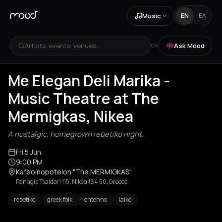
Music
EN
ΕΛ
Artists, events, venues...
Ask Mood
OR
Me Elegan Deli Marika -
Music Theatre at The
Mermigkas, Nikea
A nostalgic, homegrown rebetiko night.
Fri 5 Jun
9:00 PM
Kafeoinopoteion "The MERMIGKAS"
Panagis Tsaldari 115, Nikea 184 50, Greece
rebetiko
greek folk
entehno
laiko