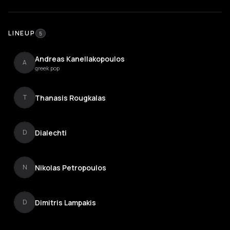
LINEUP
5
Andreas Kanellakopoulos
A
greek pop
Thanasis Rougkalas
T
Dialechti
D
Nikolas Petropoulos
N
Dimitris Lampakis
D