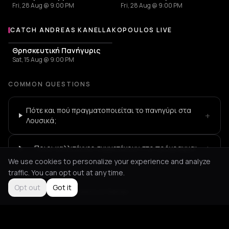
Fri, 28 Aug @ 9:00 PM
Fri, 28 Aug @ 9:00 PM
CATCH ANDREAS KANELLAKOPOULOS LIVE
More events with Andreas Kanellakopoulos
Θρησκευτική Πανήγυρις
Sat, 15 Aug @ 9:00 PM
COMMON QUESTIONS
Πότε και πού πραγματοποιείται το πανηγύρι στα
+
Λουσικά;
+
Ποιοι καλλιτέχνες συμμετέχουν στο πρόγραμμα;
We use cookies to personalize your experience and analyze
traffic. You can opt out at any time.
Opt out
Got it
Not feeling it?
All events in Patras
->