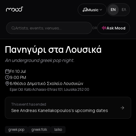
Music
EN
ΕΛ
Artists, events, venues...
Ask Mood
OR
Πανηγύρι στα Λουσικά
An underground greek pop night.
Fri 10 Jul
9:00 PM
6/θέσιο Δημοτικό Σχολείο Λουσικών
Epar.Od. Kato Achaias-Efiras 101, Lousika 252 00
This event has ended
See Andreas Kanellakopoulos's upcoming dates
greek pop
greek folk
laïko