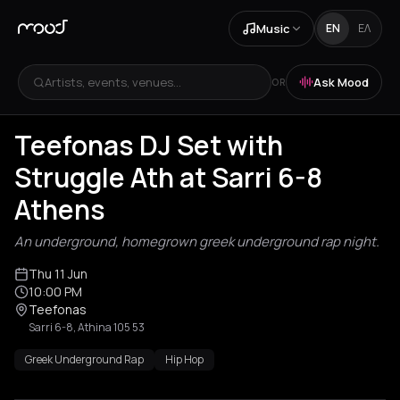
Music
EN
ΕΛ
Artists, events, venues...
Ask Mood
OR
Teefonas DJ Set with
Struggle Ath at Sarri 6-8
Athens
An underground, homegrown greek underground rap night.
Thu 11 Jun
10:00 PM
Teefonas
Sarri 6-8, Athina 105 53
Greek Underground Rap
Hip Hop