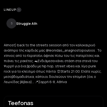
LINEUP
1
Struggle Ath
S
Almost) back to the streets session από τον καλοκαιρινό
ανάπηρο της καρδιάς μας @leonidas_anagnostopouloos . Το
χτηνος από το Κερατσίνι άφησε πίσω του τις πατερίτσες και
πιάνει τις ρακέτες. 🐀Ενδιάμεσα κάνει στάση στα στενά του
Ψυρρή για ένα βράδυ με hip hop, street vibes και λίγο punk
rock για το κλείσιμο όπως πάντα. ⏰Starts 21:00. Ελάτε νωρίς,
μεσοβδομαδιάτικα, κάποιοι δουλεύουν την επομένη (όχι ο
Λεωνίδας βέβαια)... 📍Σαρρή 6-8, Αθήνα
Teefonas