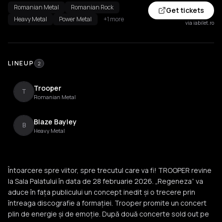
Romanian Metal
Romanian Rock
Get tickets
Heavy Metal
Power Metal
+1 more
via iabilet.ro
LINEUP
2
Trooper
T
Romanian Metal
Blaze Bayley
B
Heavy Metal
Întoarcere spre viitor, spre trecutul care va fi! TROOPER revine
la Sala Palatului în data de 28 februarie 2026. „Regeneza” va
aduce în fața publicului un concept inedit și o trecere prin
întreaga discografie a formației. Trooper promite un concert
plin de energie și de emoție. După două concerte sold out pe