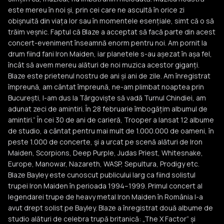
este mereu în noi și, prin cei care ne ascultă în orice zi
obișnuită din viața lor sau în momentele esențiale, simt că o să
trăim veșnic. Faptul că Blaze a acceptat să facă parte din acest
concert-eveniment înseamnă enorm pentru noi. Am pornit la
drum fiind fani Iron Maiden, iar planetele s-au așezat în așa fel,
încât să avem mereu alături de noi muzica acestor giganți.
Blaze este prietenul nostru de ani și ani de zile. Am înregistrat
împreună, am cântat împreună, ne-am plimbat noaptea prin
București, l-am dus la Târgoviște să vadă Turnul Chindiei, am
adunat zeci de amintiri. În 28 februarie îmbogățim albumul de
amintiri.” În cei 30 de ani de carieră, Trooper a lansat 12 albume
de studio, a cântat pentru mai mult de 1.000.000 de oameni, în
peste 1.000 de concerte, şi a urcat pe scenă alături de Iron
Maiden, Scorpions, Deep Purple, Judas Priest, Whitesnake,
Europe, Manowar, Nazareth, WASP, Sepultura, Prodigy etc.
Blaze Bayley este cunoscut publicului larg ca fiind solistul
trupei Iron Maiden în perioada 1994–1999. Primul concert al
legendarei trupe de heavy metal Iron Maiden în România l-a
avut drept solist pe Bayley. Blaze a înregistrat două albume de
studio alături de celebra trupă britanică: „The X Factor” și