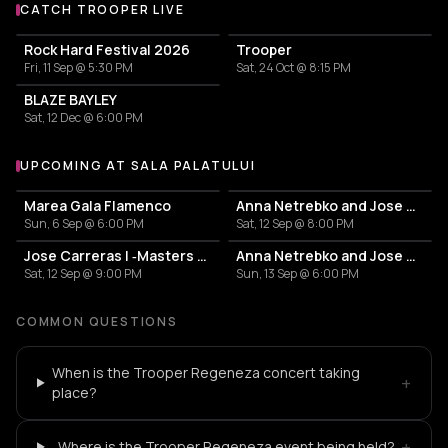
CATCH TROOPER LIVE
More events with Trooper
Rock Hard Festival 2026
Trooper
Fri, 11 Sep @ 5:30 PM
Sat, 24 Oct @ 8:15 PM
BLAZE BAYLEY
Sat, 12 Dec @ 6:00 PM
UPCOMING AT SALA PALATULUI
More events at Sala Palatului
Marea Gala Flamenco
Anna Netrebko and Jose Carreras
Sun, 6 Sep @ 6:00 PM
Sat, 12 Sep @ 8:00 PM
Jose Carreras | ‐Masters Of Classic‐
Anna Netrebko and Jose Carreras
Sat, 12 Sep @ 9:00 PM
Sun, 13 Sep @ 6:00 PM
COMMON QUESTIONS
When is the Trooper Regeneza concert taking
+
place?
+
Where is the Trooper Regeneza event being held?