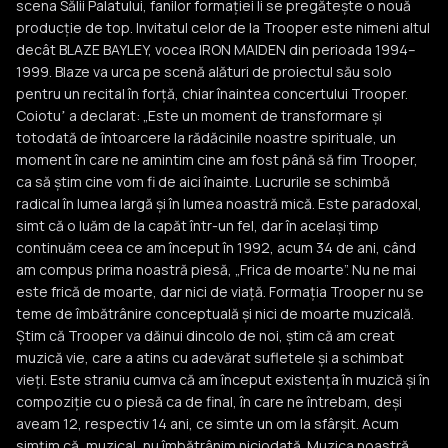
scena Sălii Palatului, fanilor formației li se pregătește o nouă
producție de top. Invitatul celor de la Trooper este nimeni altul
decât BLAZE BAYLEY, vocea IRON MAIDEN din perioada 1994–
1999. Blaze va urca pe scenă alături de proiectul său solo
pentru un recital în forță, chiar înaintea concertului Trooper.
Coiotuʼ a declarat: „Este un moment de transformare și
totodată de întoarcere la rădăcinile noastre spirituale, un
moment în care ne amintim cine am fost până să fim Trooper,
ca să știm cine vom fi de aici înainte. Lucrurile se schimbă
radical în lumea largă și în lumea noastră mică. Este paradoxal,
simt că o luăm de la capăt într-un fel, dar în același timp
continuăm ceea ce am început în 1992, acum 34 de ani, când
am compus prima noastră piesă, „Frica de moarte”. Nu ne mai
este frică de moarte, dar nici de viață. Formația Trooper nu se
teme de îmbătrânire conceptuală și nici de moarte muzicală.
Știm că Trooper va dăinui dincolo de noi, știm că am creat
muzică vie, care a atins cu adevărat sufletele și a schimbat
vieți. Este straniu cumva că am început existența în muzică și în
compoziție cu o piesă ca de final, în care ne întrebam, deși
aveam 12, respectiv 14 ani, ce simte un om la sfârșit. Acum
simțim că, muzical, nu îmbătrânim niciodată. Muzica noastră