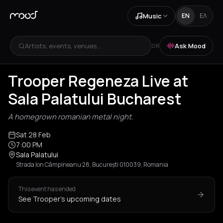
Music
EN
ΕΛ
Artists, events, venues...
Ask Mood
OR
Trooper Regeneza Live at
Sala Palatului Bucharest
A homegrown romanian metal night.
Sat 28 Feb
7:00 PM
Sala Palatului
Strada Ion Câmpineanu 28, București 010039, Romania
This event has ended
See Trooper's upcoming dates