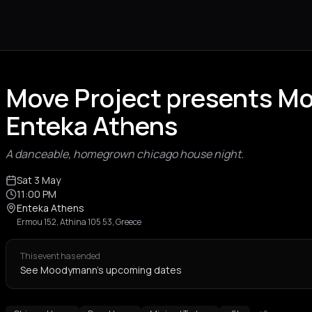
Move Project presents M
Enteka Athens
A danceable, homegrown chicago house night.
Sat 3 May
11:00 PM
Enteka Athens
Ermou 152, Athina 105 53, Greece
This event has ended
See Moodymann's upcoming dates