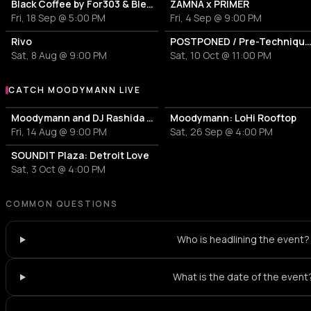
Black Coffee by For303 & Blend
ZAMNA x PRIMER
Fri, 18 Sep @ 5:00 PM
Fri, 4 Sep @ 9:00 PM
Rivo
POSTPONED / Pre-Techniques w/ RICHIE 
Sat, 8 Aug @ 9:00 PM
Sat, 10 Oct @ 11:00 PM
CATCH MOODYMANN LIVE
More events with Moodymann
Moodymann and DJ Rashida Play Prince
Moodymann: LoHi Rooftop
Fri, 14 Aug @ 9:00 PM
Sat, 26 Sep @ 4:00 PM
SOUNDIT Plaza: Detroit Love
Sat, 3 Oct @ 4:00 PM
COMMON QUESTIONS
Who is headlining the event?
What is the date of the event