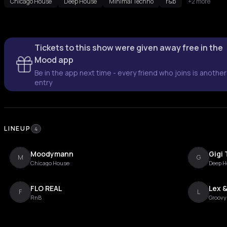
Chicago House
Deep House
Minimal Techno
r&b
+2 more
Tickets to this show were given away free in the
Mood app
Be in the app next time - every friend who joins is another
entry
LINEUP
4
Moodymann
Gigi 
M
G
Chicago House
Deep H
FLO REAL
Lex 
F
L
RnB
Groovy