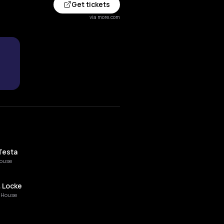
Get tickets
via more.com
Testa
ouse
& Locke
 House