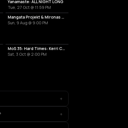
Yanamaste: ALL NIGHT LONG
Tue, 27 Oct @ 11:59 PM
HAWTIN
Mangata Projekt & Mironas at Island Athens Riviera
Sun, 9 Aug @ 9:00 PM
MoS 35: Hard Times: Kerri Chandler & Moodymann
Sat, 3 Oct @ 2:00 PM
+
+
?