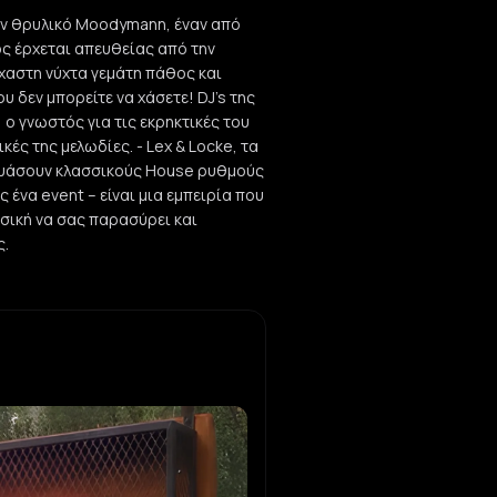
τον θρυλικό Moodymann, έναν από
ος έρχεται απευθείας από την
έχαστη νύχτα γεμάτη πάθος και
υ δεν μπορείτε να χάσετε! DJ’s της
 o γνωστός για τις εκρηκτικές του
τικές της μελωδίες. - Lex & Locke, τα
δυάσουν κλασσικούς House ρυθμούς
 ένα event – είναι μια εμπειρία που
υσική να σας παρασύρει και
ς.