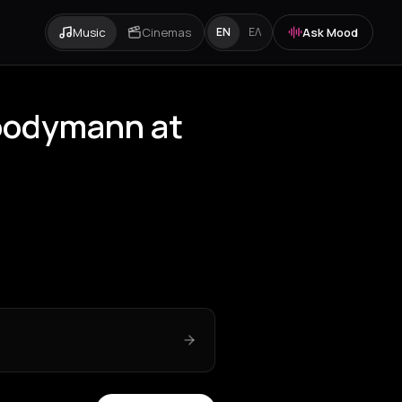
Music
Cinemas
Ask Mood
EN
ΕΛ
oodymann at