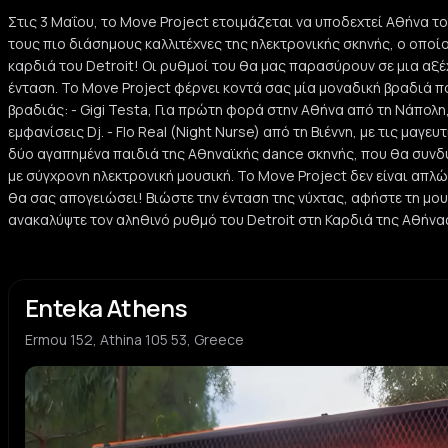
Στις 3 Μαΐου, το Move Project ετοιμάζεται να υποδεχτεί Αθήνα 
τους πιο διάσημους καλλιτέχνες της ηλεκτρονικής σκηνής, ο οποί
καρδιά του Detroit! Οι ρυθμοί του θα μας παρασύρουν σε μια αξ
ένταση. Το Move Project φέρνει κοντά σας μία μοναδική βραδιά πο
βραδιάς: - Gigi Testa, Για πρώτη φορά στην Αθήνα από τη Νάπολη,
εμφανίσεις Dj. - Flo Real (Night Nurse) από τη Βιέννη, με τις μαγευ
δύο αγαπημένα παιδιά της Αθηναϊκής dance σκηνής, που θα συν
με σύγχρονη ηλεκτρονική μουσική. Το Move Project δεν είναι απλώς
θα σας απογειώσει! Βιώστε την ένταση της νύχτας, αφήστε τη μο
ανακαλύψτε τον αληθινό ρυθμό του Detroit στη Καρδιά της Αθήνα
Enteka Athens
Ermou 152, Athina 105 53, Greece