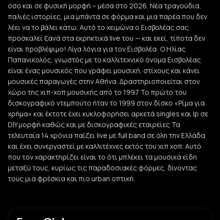
όσο και σε φυσική μορφή – μέσα στο 2026. Νέα τραγούδια,
παλιές ιστορίες, μια μπάντα σε φόρμα και μια παρέα που δεν
λέει να το βάλει κάτω. Αυτό το χειμώνα ο Εισβολέας σας
προσκαλεί ξανά στα εκρηκτικά live του — και εκεί, τίποτα δεν
είναι προβλέψιμο! Λίγα λόγια για τον Εισβολέα: Ο Ηλίας
Παπανικολός, γνωστός με το καλλιτεχνικό όνομα Eισβολέας
είναι ένας μουσικός που γράφει μουσική, στίχους και κάνει
μουσικές παραγωγές στην Αθήνα. Δραστηριοποιείται στον
χώρο της χιπ-χοπ μουσικής από το 1997 Το πρώτο του
δισκογραφικό ντεμπούτο ήταν το 1999 στον δίσκο «Ρίμα για
χρήμα» και έκτοτε έχει κυκλοφορήσει αρκετά singles και lp σε
DIY μορφή καθώς και με δισκογραφικές εταιρείες Τα
τελευταία 14 χρόνια παίζει live με full band σε όλη την Ελλάδα
και έχει συνεργαστεί με καλλιτέχνες εκτός του χιπ χοπ. Αυτό
που τον χαρακτηρίζει είναι το ότι μπλέκει τα μουσικά είδη
μεταξύ τους, κυρίως τις παραδοσιακές φόρμες, δίνοντας
τους μια φρέσκια και πιο urban οπτική.