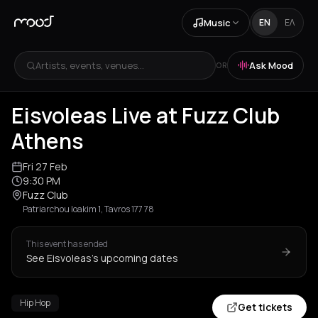
Music
EN
ΕΛ
Artists, events, venues...
Ask Mood
OR
Eisvoleas Live at Fuzz Club
Athens
Fri 27 Feb
9:30 PM
Fuzz Club
Patriarchou Ioakim 1, Tavros 177 78
This event has ended
See Eisvoleas's upcoming dates
Hip Hop
Get tickets