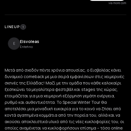
via more.com
LINEUP
1
Eisvoleas
E
Entehno
Μετά από σχεδόν πέντε χρόνια απουσίας, ο Εισβολέας κάνει
δυναμικό comeback με μια σειρά εμφανίσεων στις χειμερινές
σκηνές της Ελλάδας! Μαζί με την ομάδα που κάθε καλοκαίρι
ξεσηκώνει τα μεγαλύτερα φεστιβάλ και stages της χώρας,
ετοιμάζεται για μια χειμερινή εξόρμηση γεμάτη ενέργεια,
ρυθμό και αυθεντικότητα. Το Special Winter Tour θα
αποτελέσει μια μοναδική ευκαιρία για το κοινό να ζήσει από
κοντά αγαπημένα κομμάτια από την πορεία του, αλλά και να
ακούσει αποκλειστικά υλικό από τις νέες κυκλοφορίες του, οι
οποίες αναμένεται να κυκλοφορήσουν επίσημα – τόσο online