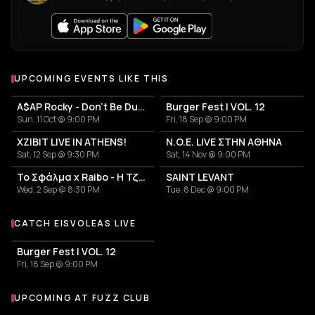
UPCOMING EVENTS LIKE THIS
A$AP Rocky - Don't Be Dumb World Tour
Burger Fest | VOL. 12
Sun, 11 Oct @ 9:00 PM
Fri, 18 Sep @ 9:00 PM
XZIBIT LIVE IN ATHENS!
N.O.E. LIVE ΣΤΗΝ ΑΘΗΝΑ
Sat, 12 Sep @ 9:30 PM
Sat, 14 Nov @ 9:00 PM
Το Σφάλμα x Raibo - Η Τζαμάικα των Βαλκανίων
SAINT LEVANT
Wed, 2 Sep @ 8:30 PM
Tue, 8 Dec @ 9:00 PM
CATCH EISVOLEAS LIVE
More events with Eisvoleas
Burger Fest | VOL. 12
Fri, 18 Sep @ 9:00 PM
UPCOMING AT FUZZ CLUB
More events at Fuzz Club