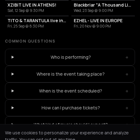
XZIBIT LIVE IN ATHENS!
Blackbriar "A Thousand Little Deaths"
Sat, 12 Sep @ 9:30 PM
Wed, 23 Sep @ 9:00 PM
TITO & TARANTULA live in Greece!
EZHEL - LIVE IN EUROPE
Fri, 25 Sep @ 8:30 PM
Fri, 20 Nov @ 9:00 PM
COMMON QUESTIONS
+
Who is performing?
+
Where is the event taking place?
+
When is the event scheduled?
+
How can I purchase tickets?
+
What kind of music should I expect?
We use cookies to personalize your experience and analyze
traffic. You can opt out at any time.