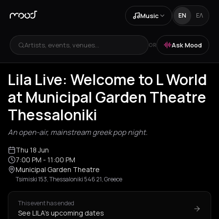
Music
EN
ΕΛ
Artists, events, venues...
Ask Mood
OR
Lila Live: Welcome to L World
at Municipal Garden Theatre
Thessaloniki
An open-air, mainstream greek pop night.
Thu 18 Jun
7:00 PM
- 11:00 PM
Municipal Garden Theatre
Tsimiski 153, Thessaloniki 546 21, Greece
This event has ended
See LILA's upcoming dates