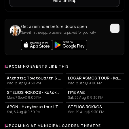
View on Map
Get a reminder before doors open
Save it in the app, plus events picked for your city.
UPCOMING EVENTS LIKE THIS
Άλκηστις Πρωτοψάλτη & Νίκος Πορτοκάλογλου
LOGARIASMOS TOUR - Κατερίνα Λιόλιου
Wed, 2 Sep @ 9:30 PM
Wed, 2 Sep @ 9:00 PM
STELIOS ROKKOS - Καλοκαίρι 2026
ΠΥΞ ΛΑΞ
Mon, 7 Sep @ 9:00 PM
Sat, 22 Aug @ 9:30 PM
APON - Ηχογένεια tour | Thessaloniki
STELIOS ROKKOS
Sat, 8 Aug @ 9:30 PM
Wed, 19 Aug @ 9:30 PM
UPCOMING AT MUNICIPAL GARDEN THEATRE
More events at Municipal Garden Theatre