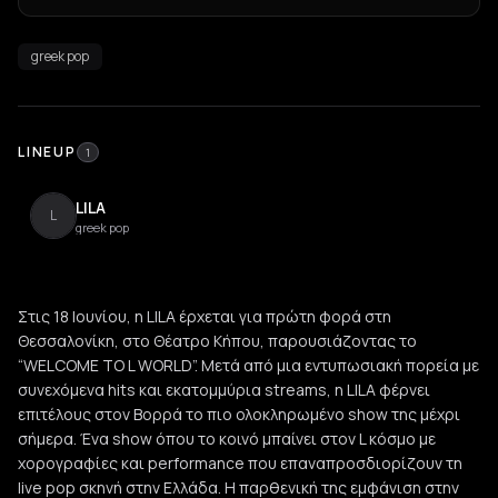
greek pop
LINEUP
1
LILA
L
greek pop
Στις 18 Ιουνίου, η LILA έρχεται για πρώτη φορά στη
Θεσσαλονίκη, στο Θέατρο Κήπου, παρουσιάζοντας το
“WELCOME TO L WORLD”. Μετά από μια εντυπωσιακή πορεία με
συνεχόμενα hits και εκατομμύρια streams, η LILA φέρνει
επιτέλους στον Βορρά το πιο ολοκληρωμένο show της μέχρι
σήμερα. Ένα show όπου το κοινό μπαίνει στον L κόσμο με
χορογραφίες και performance που επαναπροσδιορίζουν τη
live pop σκηνή στην Ελλάδα. Η παρθενική της εμφάνιση στην