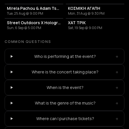
Mirela Pachou & Adam Tsarouchis ''Ta Kinimatografika''
ΚΟΣΜΙΚΗ ΑΓΑΠΗ
Tue, 25 Aug @ 9:00 PM
Mon, 31 Aug @ 9:30 PM
Street Outdoors X Hologram with Marcel Dettmann
ΧΑΤ ΤΡΙΚ
Sun, 6 Sep @ 5:00 PM
Sat, 19 Sep @ 9:00 PM
COMMON QUESTIONS
+
Who is performing at the event?
+
Where is the concert taking place?
+
When is the event?
+
What is the genre of the music?
+
Where can I purchase tickets?