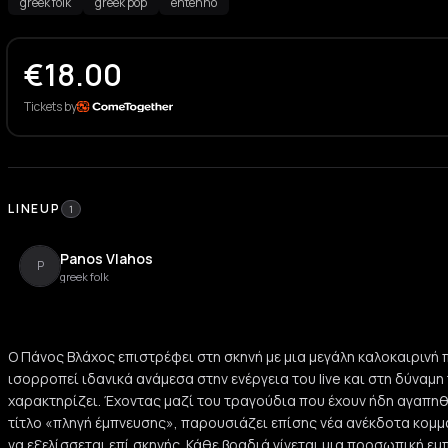
greek folk
greek pop
entehno
€
18.00
Tickets by
LINEUP
1
Panos Vlahos
P
greek folk
Ο Πάνος Βλάχος επιστρέφει στη σκηνή με μια μεγάλη καλοκαιρινή
ισορροπεί ιδανικά ανάμεσα στην ενέργεια του live και στη δύναμ
χαρακτηρίζει. Έχοντας μαζί του τραγούδια που έχουν ήδη αγαπηθε
τίτλο «πληγή έμπνευσης», παρουσιάζει επίσης νέα ανέκδοτα κομμά
να εξελίσσεται επί σκηνής. Κάθε βραδιά γίνεται μια προσωπική εμ