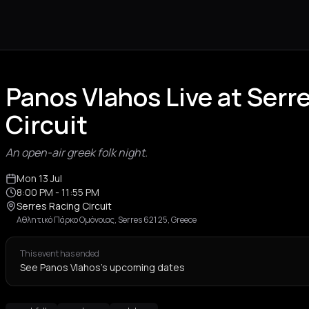
Panos Vlahos Live at Serr
Circuit
An open-air greek folk night.
Mon 13 Jul
8:00 PM
- 11:55 PM
Serres Racing Circuit
Αθλητικό Πάρκο Ομόνοιας, Serres 621 25, Greece
This event has ended
See Panos Vlahos's upcoming dates