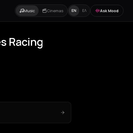
Music
Cinemas
Ask Mood
EN
ΕΛ
es Racing