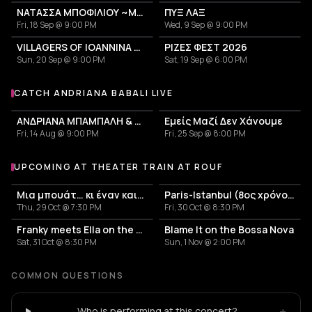
ΝΑΤΑΣΣΑ ΜΠΟΦΙΛΙΟΥ ~ΜΕΤΡΗΜΑ~
ΠΥΞ ΛΑΞ
Fri, 18 Sep @ 9:00 PM
Wed, 9 Sep @ 9:00 PM
VILLAGERS OF IOANNINA CITY - VENCEREMOS 2026
ΡΙΖΕΣ ΦΕΣΤ 2026
Sun, 20 Sep @ 9:00 PM
Sat, 19 Sep @ 6:00 PM
CATCH ANDRIANA BABALI LIVE
More events with Andriana Babali
ΑΝΔΡΙΑΝΑ ΜΠΑΜΠΑΛΗ & TALES FROM THE BOX
Εμείς Μαζί Δεν Χάνουμε
Fri, 14 Aug @ 9:00 PM
Fri, 25 Sep @ 8:00 PM
UPCOMING AT THEATER TRAIN AT ROUF
More events at Theater Train at Rouf
Μια μπουάτ… κι έναν καιρό
Paris-Istanbul (8ος χρόνος)
Thu, 29 Oct @ 7:30 PM
Fri, 30 Oct @ 8:30 PM
Franky meets Ella on the Orient Express
Blame It on the Bossa Nova
Sat, 31 Oct @ 8:30 PM
Sun, 1 Nov @ 2:00 PM
COMMON QUESTIONS
+
Who is performing at this concert?