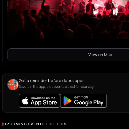
View on Map
Get a reminder before doors open
Save it in the app, plus events picked for your city.
UPCOMING EVENTS LIKE THIS