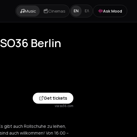
Music
Cinemas
Ask Mood
EN
ΕΛ
t SO36 Berlin
Get tickets
via so36.com
Es gibt auch Rollschuhe zu leihen,
r sind auch willkommen! Von 16:00 –