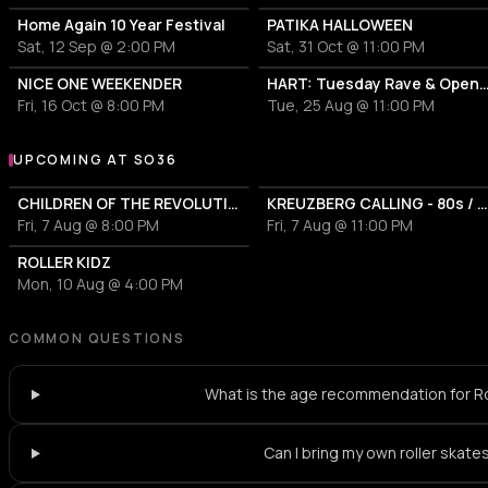
Home Again 10 Year Festival
PATIKA HALLOWEEN
Sat, 12 Sep @ 2:00 PM
Sat, 31 Oct @ 11:00 PM
NICE ONE WEEKENDER
HART: Tuesday Rave & Open A
Fri, 16 Oct @ 8:00 PM
Tue, 25 Aug @ 11:00 PM
UPCOMING AT SO36
More events at SO36
CHILDREN OF THE REVOLUTION
KREUZBERG CALLING - 80s / 90s und Perlen von heu
Fri, 7 Aug @ 8:00 PM
Fri, 7 Aug @ 11:00 PM
ROLLER KIDZ
Mon, 10 Aug @ 4:00 PM
COMMON QUESTIONS
What is the age recommendation for Ro
Can I bring my own roller skate