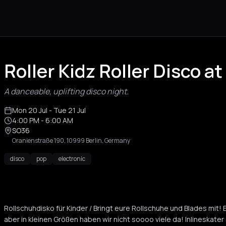
Roller Kidz Roller Disco a
A danceable, uplifting disco night.
Mon 20 Jul
- Tue 21 Jul
4:00 PM
- 6:00 AM
SO36
Oranienstraße 190, 10999 Berlin, Germany
disco
pop
electronic
Rollschuhdisko für Kinder / Bringt eure Rollschuhe und Blades mit! 
aber in kleinen Größen haben wir nicht soooo viele da! Inlineskate