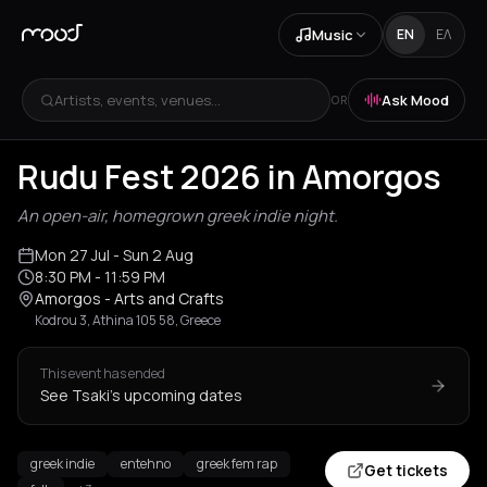
Music
EN
ΕΛ
Artists, events, venues...
Ask Mood
OR
Rudu Fest 2026 in Amorgos
An open-air, homegrown greek indie night.
Mon 27 Jul
- Sun 2 Aug
8:30 PM
- 11:59 PM
Amorgos - Arts and Crafts
Kodrou 3, Athina 105 58, Greece
This event has ended
See Tsaki's upcoming dates
greek indie
entehno
greek fem rap
Get tickets