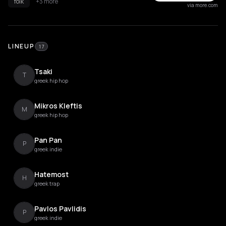
folk
+3 more
via more.com
LINEUP
17
Tsaki
T
greek hip hop
Mikros Kleftis
M
greek hip hop
Pan Pan
P
greek indie
Hatemost
H
greek trap
Pavlos Pavlidis
P
greek indie