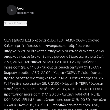
Aeon
A
greek fem rap
Show all 17 artists
Selini
S
greek indie
ΘΕΛΩ ΔΙΑΚΟΠΕΣ! 5 χρόνια RUDU FEST AMORGOS - 5 χρόνια
capétte
Καλοκαίρι! Υπάρχουν οι ολιγοήμερες αποδράσεις και
c
greek indie
υπάρχουν και οι διακοπές. Υπάρχουν οι καλές διακοπές, αλλά
υπάρχουν και οι διακοπές που μένουν αξέχαστες για μια ζωή.
Kostantis Pistiolis
27/7, 20.30 - Κατάπολα: ΔΗΜΗΤΡΑ ΝΙΚΗΤΕΑ / προπώληση
K
entehno
more.com 28/7, 14.00 - Nικουριά: beach party w/ OYTEKAN /
δωρεάν είσοδος 28/7, 22.00 - Χώρα: KOSPANTI / είσοδος με
Irene Skylakaki
προταιρεότητα για τους κατόχους Rudu Fest Amorgos 2026:
I
indie pop
Full Festival εισιτηρίων 29/7, 21.00 - Xώρα: ΚΙΝΤΕΡΙΑ / δωρεάν
είσοδος 30/7, 20.30 - Κατάπολα: AEON, NEKROTSOULITHRA /
NEKROTSOULITHRA
προπώληση more.com 31/7, 20.30 - Αιγιάλη: PAN PAN, IRENE
N
greek indie
SKYLAKAKI, SELINI / προπώληση more.com 01/8, 20.30 - Αιγιάλη:
ΠΑΥΛΟΣ ΠΑΥΛΙΔΗΣ, CAPÉTTE / προπώληση more.com 02/8,