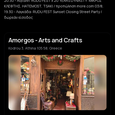
20.30 - Αιγιάλη: RUDU FEST x 20 YEARS DYNASTY: ΜΙΚΡΟΣ
Konstantina Kioulou
K
entehno
ΚΛΕΦΤΗΣ, HATEMOST, TSAKI / προπώληση more.com 03/8,
19.30 - Λαγκάδα: RUDU FEST Sunset Closing Street Party /
δωρεάν είσοδος
OYTEKAN
O
post punk
Lip Forensics
L
Amorgos - Arts and Crafts
electronic
Kodrou 3, Athina 105 58, Greece
Kideria
K
folk
Panagiotis Menegos
P
Dimi Tzav
D