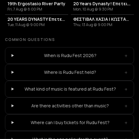
19th Ergostasio River Party
20 Years Dynasty! Επετειακό Live
Fri, 7 Aug @ 8:00 PM
Mon, 10 Aug @ 9:30 PM
20 YEARS DYNASTY Επετειακό Live
ΦΕΣΤΙΒΑΛ ΧΑΣΙΑ | ΚΩΣΤΑΝΤΗΣ ΠΙΣΤΙΟΛΗΣ + MANITAROCK
Tue, 11 Aug @ 9:00 PM
Thu, 13 Aug @ 9:00 PM
COMMON QUESTIONS
+
When is Rudu Fest 2026?
+
Where is Rudu Fest held?
+
What kind of music is featured at Rudu Fest?
+
Are there activities other than music?
+
Where can I buy tickets for Rudu Fest?