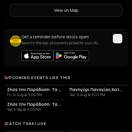
View on Map
Get a reminder before doors open
Save it in the app, plus events picked for your city.
UPCOMING EVENTS LIKE THIS
Ζήσε την Παράδοση: Τα Πανηγύρια της Αμοργού - Πανηγύρι Παναγίας Επανωχωριανής
Πανηγύρι Παναγίας Καταπολιανής
Fri, 14 Aug @ 9:00 PM
Sat, 15 Aug @ 9:00 PM
Ζήσε την Παράδοση: Τα Πανηγύρια της Αμοργού - Γιορτή του Ψαρά
Sat, 5 Sep @ 9:00 PM
CATCH TSAKI LIVE
More events with Tsaki