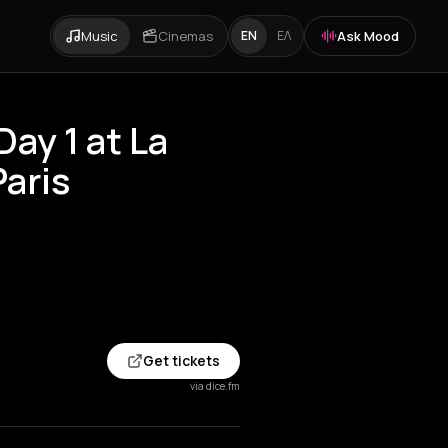
Music
Cinemas
Ask Mood
EN
ΕΛ
ay 1 at La
Paris
Get tickets
via dice.fm