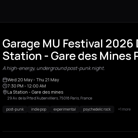
Garage MU Festival 2026 D
Station - Gare des Mines 
A high-energy, underground post-punk night.
Wed 20 May
- Thu 21 May
7:30 PM
- 12:00 AM
La Station - Gare des mines
29 Av. de la Prte d'Aubervilliers, 75018 Paris, France
post-punk
indie pop
experimental
psychedelic rock
+1 more