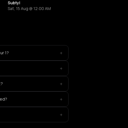
Subtyl
Sat, 15 Aug @ 12:00 AM
+
ur 1?
+
+
t?
+
yed?
+