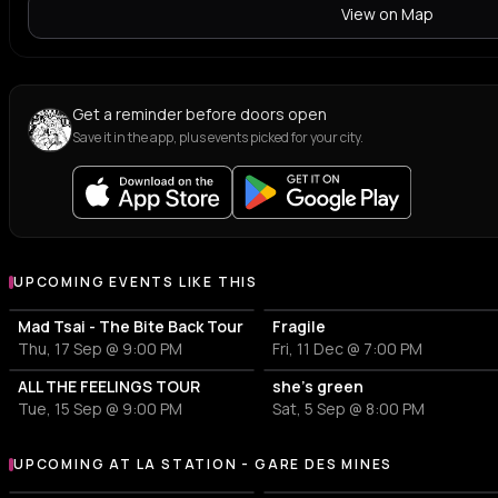
View on Map
Get a reminder before doors open
Save it in the app, plus events picked for your city.
UPCOMING EVENTS LIKE THIS
Mad Tsai - The Bite Back Tour
Fragile
Thu, 17 Sep @ 9:00 PM
Fri, 11 Dec @ 7:00 PM
ALL THE FEELINGS TOUR
she’s green
Tue, 15 Sep @ 9:00 PM
Sat, 5 Sep @ 8:00 PM
UPCOMING AT LA STATION - GARE DES MINES
More events at La Station - Gare des mines