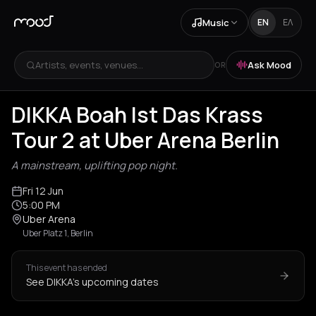
Music
EN
ΕΛ
Artists, events, venues...
Ask Mood
OR
DIKKA Boah Ist Das Krass
Tour 2 at Uber Arena Berlin
A mainstream, uplifting pop night.
Fri 12 Jun
5:00 PM
Uber Arena
Uber Platz 1, Berlin
This event has ended
See DIKKA's upcoming dates