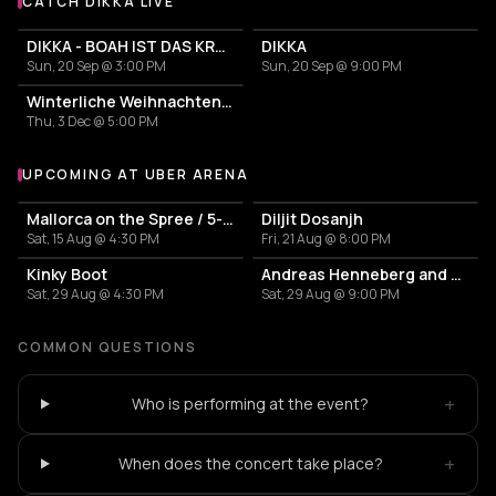
CATCH DIKKA LIVE
More events with DIKKA
DIKKA - BOAH IST DAS KRASS TOUR 2
DIKKA
Sun, 20 Sep @ 3:00 PM
Sun, 20 Sep @ 9:00 PM
Winterliche Weihnachten mit DIKKA
Thu, 3 Dec @ 5:00 PM
UPCOMING AT UBER ARENA
More events at Uber Arena
Mallorca on the Spree / 5-hour party boat tour
Diljit Dosanjh
Sat, 15 Aug @ 4:30 PM
Fri, 21 Aug @ 8:00 PM
Kinky Boot
Andreas Henneberg and BETH LYDI
Sat, 29 Aug @ 4:30 PM
Sat, 29 Aug @ 9:00 PM
COMMON QUESTIONS
+
Who is performing at the event?
+
When does the concert take place?