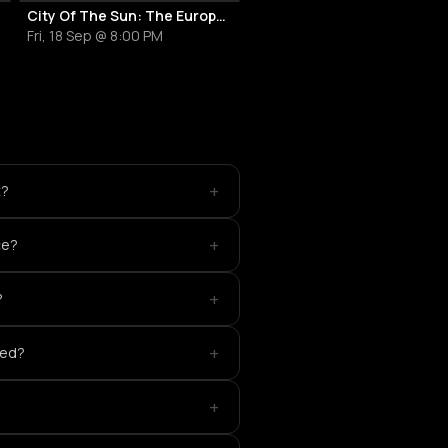
City Of The Sun: The European Return Tour 2026
Fri, 18 Sep @ 8:00 PM
+
t?
+
ce?
+
?
+
yed?
+