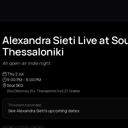
Alexandra Sieti Live at So
Thessaloniki
An open-air indie night.
Thu 2 Jul
9:00 PM
- 9:00 PM
Soul SKG
26is Oktovriou 104, Thessaloniki 546 27, Greece
This event has ended
See Alexandra Sieti's upcoming dates