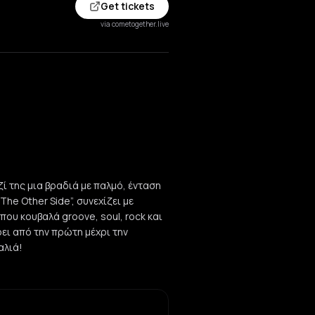
Get tickets
via cometogether.live
ζί της μια βραδιά με παλμό, ένταση
The Other Side”, συνεχίζει με
ου κουβαλά groove, soul, rock και
ρει από την πρώτη μέχρι την
αλιά!