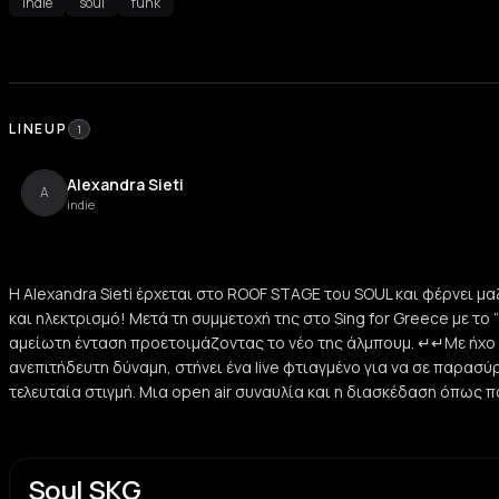
indie
soul
funk
LINEUP
1
Alexandra Sieti
A
indie
Η Alexandra Sieti έρχεται στο ROOF STAGE του SOUL και φέρνει μα
και ηλεκτρισμό! Μετά τη συμμετοχή της στο Sing for Greece με το “
αμείωτη ένταση προετοιμάζοντας το νέο της άλμπουμ. ↵↵Με ήχο π
ανεπιτήδευτη δύναμη, στήνει ένα live φτιαγμένο για να σε παρασύ
τελευταία στιγμή. Μια open air συναυλία και η διασκέδαση όπως π
Soul SKG