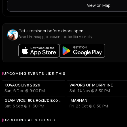
View on Map
Get a reminder before doors open
Save it in the app, plus events picked for your city.
UPCOMING EVENTS LIKE THIS
KOVACS Live 2026
VAPORS OF MORPHINE
Sun, 6 Dec @ 9:00 PM
Sat, 14 Nov @ 8:30 PM
GLAM VICE: 80s Rock/Disco Party
IMARHAN
Sat, 5 Sep @ 11:30 PM
Fri, 23 Oct @ 8:30 PM
UPCOMING AT SOUL SKG
More events at Soul SKG