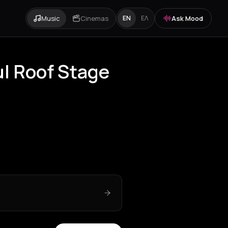
Music
Cinemas
Ask Mood
EN
ΕΛ
ul Roof Stage